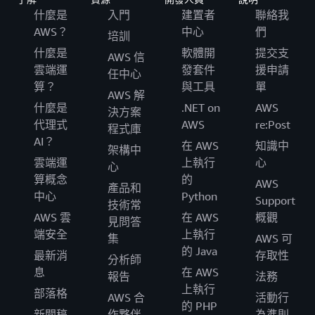
什麼是
入門
建置者
聯絡我
AWS？
中心
們
培訓
什麼是
軟體開
提交支
AWS 信
雲端運
發套件
援申請
任中心
算？
與工具
單
AWS 解
什麼是
.NET on
AWS
決方案
代理式
AWS
re:Post
程式庫
AI？
在 AWS
知識中
架構中
雲端運
上執行
心
心
算概念
的
AWS
產品和
中心
Python
Support
技術常
AWS 雲
在 AWS
概觀
見問答
端安全
上執行
集
AWS 可
的 Java
最新消
存取性
分析師
息
在 AWS
報告
法務
上執行
部落格
AWS 合
活動行
的 PHP
新聞稿
作夥伴
為準則