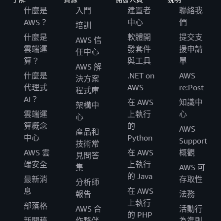
什麼是
入門
建置者
聯絡我
AWS？
中心
們
培訓
什麼是
軟體開
提交支
AWS 信
雲端運
發套件
援申請
任中心
算？
與工具
單
AWS 解
什麼是
.NET on
AWS
決方案
代理式
AWS
re:Post
程式庫
AI？
在 AWS
知識中
架構中
雲端運
上執行
心
心
算概念
的
AWS
產品和
中心
Python
Support
技術常
AWS 雲
在 AWS
概觀
見問答
端安全
上執行
集
AWS 可
的 Java
最新消
存取性
分析師
息
在 AWS
報告
法務
上執行
部落格
AWS 合
活動行
的 PHP
新聞稿
作夥伴
為準則