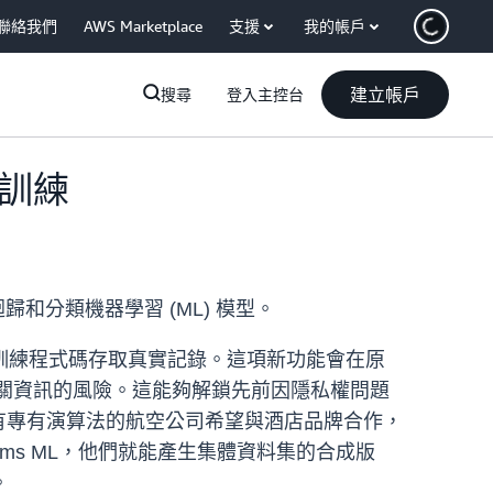
聯絡我們
AWS Marketplace
支援
我的帳戶
建立帳戶
搜尋
登入主控台
 訓練
歸和分類機器學習 (ML) 模型。
訓練程式碼存取真實記錄。這項新功能會在原
相關資訊的風險。這能夠解鎖先前因隱私權問題
具有專有演算法的航空公司希望與酒店品牌合作，
oms ML，他們就能產生集體資料集的合成版
。