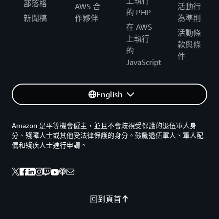
上執行
部落格
AWS 合
活動行
的 PHP
新聞稿
作夥伴
為準則
在 AWS
活動條
上執行
款與條
的
件
JavaScript
English
Amazon 是平等機會僱主，並且不會歧視受保護的退伍軍人身
分、殘障人士或其他受法律保護的身分。鼓勵退伍軍人、軍人配
偶和殘疾人士進行申請。
回到頁首