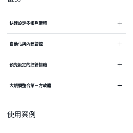
快速設定多帳戶環境
在 30 分鐘內設定架構完善的多帳戶環境。
自動化與內建管控
使用內建管控，自動化 AWS 帳戶的建立程序。
預先設定的控管措施
使用預先設定的控管措施，強制施行最佳實務、標準
大規模整合第三方軟體
和法規要求。
大規模地無縫整合第三方軟體，以增強您的 AWS 環
境。
使用案例