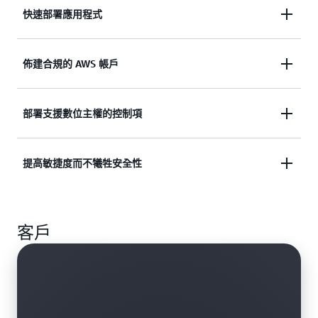
快速部署應用程式
設定及管控 AWS 多帳戶環境，以期能輕鬆、快速且
佈建合規的 AWS 帳戶
自信地部署應用程式。
自動佈建為了符合業務、安全和合規要求而預先設定
部署支援數位主權的控制項
進一步了解 AWS Control Tower
的 AWS 帳戶。
受管理控制項使用時，可協助您達到針對資料落地、
提高敏捷度而不犧牲安全性
了解如何以程式設計方式建立帳戶
精細存取限制、加密和彈性的數位主權要求。
管控新的或現有的帳戶組態、獲得檢視合規狀態的權
了解區域拒絕和數位主權
客戶
限，以及大規模強制執行控制。
了解多帳戶管控