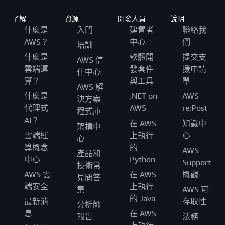
了解
資源
開發人員
說明
什麼是
入門
建置者
聯絡我
AWS？
中心
們
培訓
什麼是
軟體開
提交支
AWS 信
雲端運
發套件
援申請
任中心
算？
與工具
單
AWS 解
什麼是
.NET on
AWS
決方案
代理式
AWS
re:Post
程式庫
AI？
在 AWS
知識中
架構中
雲端運
上執行
心
心
算概念
的
AWS
產品和
中心
Python
Support
技術常
AWS 雲
在 AWS
概觀
見問答
端安全
上執行
集
AWS 可
的 Java
最新消
存取性
分析師
息
在 AWS
報告
法務