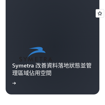
Symetra 改善資料落地狀態並管
理區域佔用空間
觀看影片