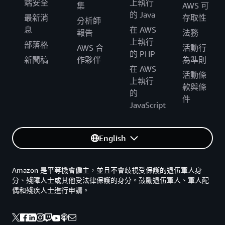
端安全
上執行
集
AWS 可
的 Java
最新消
存取性
分析師
息
在 AWS
報告
法務
上執行
部落格
AWS 合
活動行
的 PHP
新聞稿
作夥伴
為準則
在 AWS
活動條
上執行
款與條
的
件
JavaScript
English
Amazon 是平等機會僱主，並且不會歧視受保護的退伍軍人身
分、殘障人士或其他受法律保護的身分。鼓勵退伍軍人、軍人配
偶和殘疾人士進行申請。