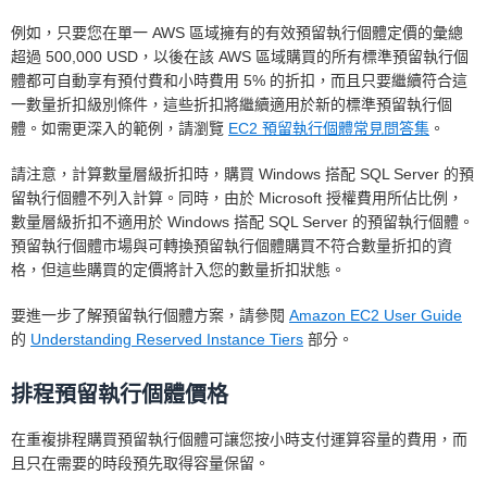
例如，只要您在單一 AWS 區域擁有的有效預留執行個體定價的彙總
超過 500,000 USD，以後在該 AWS 區域購買的所有標準預留執行個
體都可自動享有預付費和小時費用 5% 的折扣，而且只要繼續符合這
一數量折扣級別條件，這些折扣將繼續適用於新的標準預留執行個
體。如需更深入的範例，請瀏覽
EC2 預留執行個體常見問答集
。
請注意，計算數量層級折扣時，購買 Windows 搭配 SQL Server 的預
留執行個體不列入計算。同時，由於 Microsoft 授權費用所佔比例，
數量層級折扣不適用於 Windows 搭配 SQL Server 的預留執行個體。
預留執行個體市場與可轉換預留執行個體購買不符合數量折扣的資
格，但這些購買的定價將計入您的數量折扣狀態。
要進一步了解預留執行個體方案，請參閱
Amazon EC2 User Guide
的
Understanding Reserved Instance Tiers
部分。
排程預留執行個體價格
在重複排程購買預留執行個體可讓您按小時支付運算容量的費用，而
且只在需要的時段預先取得容量保留。