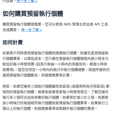
門頁面。
進一步了解 »
如何購買預留執行個體
購買預留執行個體很簡單。您可以使用 AWS 管理主控台或 API 工具
完成購買。
進一步了解 »
如何計費
如果客戶同時使用預留執行個體和隨需執行個體，則優先套用預留執
行個體費率，以降低成本。您只需在預留執行個體期限內按小時支付
較低的每小時使用費 (這表示無論一小時內的用量如何，都按小時收
取費用)。當您在特定一小時內的執行中執行個體總數，超過所擁有的
適用預留執行個體數目，則按隨需費率計費。
例如，如果您擁有三個執行個體屬性和區域 (或適用時為可用區域) 都
相同的預留執行個體，帳單系統會檢查每小時使用情況，了解您總共
執行多少個符合這些參數的執行個體。如果等於或小於三個，則將對
該小時執行的每個相符執行個體收取預留執行個體費率。如果執行三
個以上的執行個體，則按隨需費率收取額外執行個體的費用。