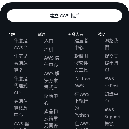
建立 AWS 帳戶
了解
資源
開發人員
說明
什麼是
入門
建置者
聯絡我
AWS？
中心
們
培訓
什麼是
軟體開
提交支
AWS 信
雲端運
發套件
援申請
任中心
算？
與工具
單
AWS 解
什麼是
.NET on
AWS
決方案
代理式
AWS
re:Post
程式庫
AI？
在 AWS
知識中
架構中
雲端運
上執行
心
心
算概念
的
AWS
產品和
中心
Python
Support
技術常
AWS 雲
在 AWS
概觀
見問答