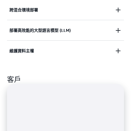
跨混合環境部署
使用 Amazon EKS 統一跨雲端和內部部署環境執行應
部署高效能的大型語言模型 (LLM)
用程式的方式，以加速您的現代化計畫。
部署安全、可擴展且高效能的 LLM，以推動適用於訓
維護資料主權
練和推論的生成式 AI 應用程式，充分利用 AWS 基礎
設施的功能，包括圖形處理單元 (GPU) 執行個體。
將大型資料集保留在內部部署，並維護與資料位置有
客戶
關的法律要求。