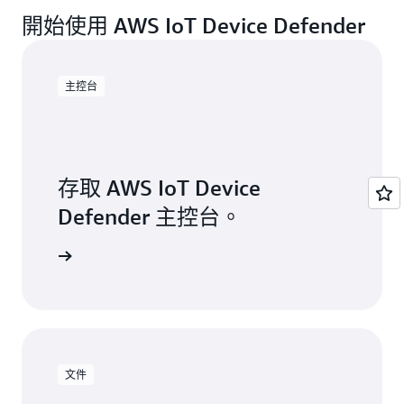
使用機器學習 (ML) 分析歷史裝置資料。舉例來說，
開始使用 AWS IoT Device Defender
您可持續擷取並評估訊息大小資料，這可指出濫用憑
證等問題。
主控台
存取 AWS IoT Device
Defender 主控台。
登入
文件