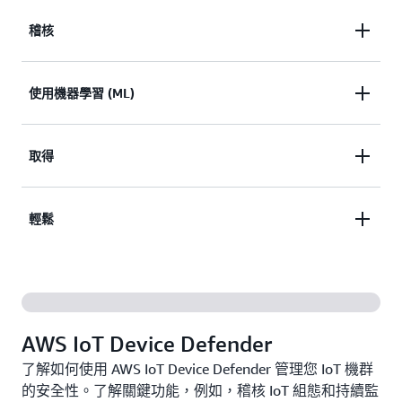
稽核
稽核整個裝置機群中 IoT 資源的安全狀況，以輕鬆識
使用機器學習 (ML)
別差距和漏洞。
使用機器學習 (ML) 模型或定義您自己的裝置行為，
取得
來監控來自惡意 IP 的流量或連線嘗試的峰值。
在稽核失敗或偵測到行為異常時獲得安全提醒。快速
輕鬆
採取行動以最大限度地降低營運風險。
透過更新裝置憑證、隔離裝置群組，或取代預設政策
等內建操作，輕鬆緩解安全問題。
AWS IoT Device Defender
了解如何使用 AWS IoT Device Defender 管理您 IoT 機群
的安全性。了解關鍵功能，例如，稽核 IoT 組態和持續監