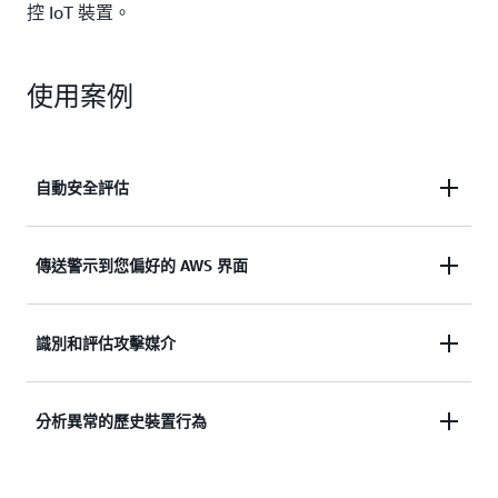
控 IoT 裝置。
使用案例
自動安全評估
實作各種嚴格程度的安全控制，例如身份驗證、授權
傳送警示到您偏好的 AWS 界面
和持續稽核，以遵守安全最佳實務並監控裝置是否存
在任何異常。
向 AWS IoT 主控台、Amazon CloudWatch、Amazon
識別和評估攻擊媒介
Simple Notification Service (SNS) 和 AWS IoT Device
Management 傳送警示，並採取緩解措施，例如推送
偵測是否有使用具有已知安全漏洞的不安全網路服務
分析異常的歷史裝置行為
安全性修正。
和協定的情況，並規劃適當的補救措施，以防止未經
授權的裝置存取或資料外洩。