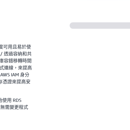
度可用且易於使
/ 透過容納和共
料庫容錯移轉時間
程式連線，來提高
S IAM 身分
全地儲存憑證來提高安
用 RDS
而無需變更程式