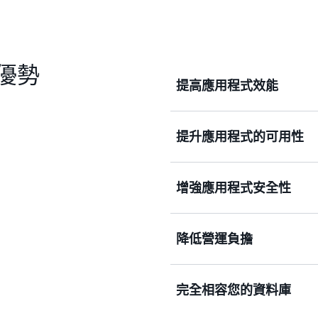
的優勢
提高應用程式效能
提升應用程式的可用性
RDS Proxy 可維護 R
新連線時，減少通常會產生
服務還可分享不常使用的資料
增強應用程式安全性
少。這種連線集區化可讓您
RDS Proxy 會自動連
連線，以便應用程式可在不
輕因停電影響資料庫可用性
發生容錯移轉時，RDS Pr
降低營運負擔
可將 Aurora 與 RDS 資
RDS Proxy 可讓您選擇
還利用兩個可讀待機支援多可
資料庫憑證硬式編碼到應用
寫入延遲改善 2 倍，增
制權。此外，該服務還讓您能夠運
完全相容您的資料庫
降至不到 1 秒。
憑證。
資料庫代理伺服器有助於處
可讓應用程式更有效擴展，