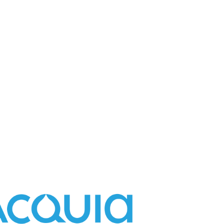
支援的無伺服器應用程式的全部潛能。RDS
ambda 主控台中按幾下來設定存取它的 Lambda
訊，請參閱
Amazon RDS Proxy SLA 詳細資訊頁
名稱與密碼身分驗證來存放資料庫憑證，同
其容量。
HP 或 Ruby on Rails 等技術建置的應用
ts Manager 時，您可使用與資料庫連線
求。RDS Proxy 可讓客戶維護一個資
碼將與存放在 Secrets Manager 中的憑
和記憶體資源造成不必要的壓力。
驗證。應用程式無需指定使用者名稱與密碼，即
SaaS 或 eCommerce 之類的產業中，應用
 執行角色，使用 RDS Proxy 進行身分驗證。您
地減少客戶再度互動時的回應時間。客戶可
用中的請求需要時才建立資料庫連線，而不是為支
資料庫的連線時，使用 IAM 身分驗證來建立用戶端與
用 RDS Proxy，客戶可以建置可以透明地容
碼。RDS Proxy 會自動將流量路由到
證，而無需在 Secrets Manager 中
xy 還會繞過 DNS (網域名稱系統) 快
域資料庫的容錯移轉時間減少多達 66%。在資料庫容
，請參閱
透過 RDS Proxy 連線至資料庫
。
可能需要重試正在進行的交易。
透過選擇對關聯式資料庫實作 IAM 身分驗證，來幫
 AWS Secrets Manager 集中管理資