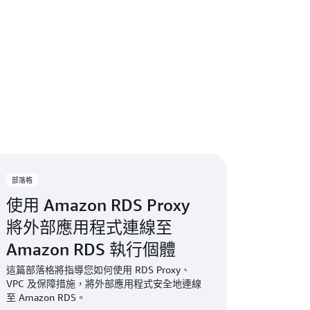
 Proxy 是一項完全無伺服器服務，還是一
該服務可自動擴展以適應您的工作負載，同
支援的資料庫引擎通訊協定，因此您可為應用程式
代理伺服器的負擔。
無需變更應用程式程式碼。您僅需將應用程式連線
料庫，其餘一切即可順暢進行管理。
部落格
使用 Amazon RDS Proxy
將外部應用程式連線至
Amazon RDS 執行個體
這篇部落格將指導您如何使用 RDS Proxy、
VPC 及保障措施，將外部應用程式安全地連線
至 Amazon RDS。