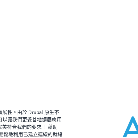
整體效能和可用性。
理任何新基礎架構或程式碼即可利用由關聯式資料庫
Aurora 使用者指南
或
Amazon RDS 使用者指南
。
為 Amazon RDS 資料庫啟用 RDS Proxy，並在 L
是。如需 Amazon RDS Proxy SLA 的完整詳細資
您可藉助
AWS Secrets Manager
，使用傳統的使用者
Proxy 全受管，並可根據您的應用程式需求自動擴展
函式，不需要離開主控台。
面
。
經常開啟和關閉資料庫連線的應用程式：
以無伺服器、P
時集中化、保障及簡化應用程式的憑證管理。使用 Secre
程式可能會頻繁開啟和關閉資料庫連線，來滿足應用程式請
相同的方式與 RDS Proxy 連線。您提供的使用者名稱與密
料庫連線集區，以避免建立新的連線，對資料庫運算
證相符，然後用於資料庫連線。
為獲得增強的安全性，您可使用基於 IAM 的身分
使連接保持開啟但處於空閒狀態的應用程式：
在諸如 
可藉助與 AWS Lambda 或 EC2 等服務關聯的 IAM
程式可能會使資料庫連接保持空閒狀態，以最大程度
擁有兩個 IAM 身分驗證選項：
以使用 RDS Proxy 來保留空閒連線，而僅在作
援大多數空閒連線過度佈建資料庫。
在使用 Secrets Manager 建立 Proxy 與
需要在出現暫時性故障時獲得可用性的應用程式：
代理的連線
使
忍資料庫故障的應用程式，而無需編寫複雜的故障處理程式
用戶端與代理以及代理與資料庫的連線均使用 IAM 身分驗
新的資料庫執行個體，同時保留應用程式連接。RDS Pro
存放資料庫密碼
取，以將 Amazon RDS 和 Aurora 多可用區
若要了解透過 RDS Proxy 進行身分驗證的詳細資訊
錯移轉期間，應用程式可能會遇到延遲增加的情況，
。由於 Drupal 原生不
可以讓我們更妥善地擴展應用
改進的安全性和集中式憑證管理：
RDS Proxy 
 完美符合我們的要求！ 藉助
助客戶建置更安全的應用程式。RDS Proxy 還讓客戶能夠透過
程式能夠輕鬆地利用已建立連線的就緒
料庫憑證。