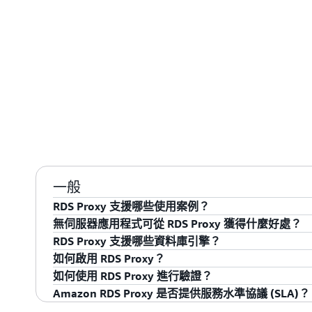
一般
RDS Proxy 支援哪些使用案例？
無伺服器應用程式可從 RDS Proxy 獲得什麼好處？
工作負載不可預測的應用程式：
支援高度變化的工作
RDS Proxy 支援哪些資料庫引擎？
料庫連線。RDS Proxy 的連線管理讓客戶可以透
RDS Proxy 改變了您建置現代無伺服器應用程式
如何啟用 RDS Proxy？
式，以應對不可預測的工作負載。首先，RDS Prox
和簡便性。首先，RDS Proxy 透過容納和重用資
RDS Proxy 適用於 Amazon Aurora with MySQL compa
如何使用 RDS Proxy 進行驗證？
以充分利用資料庫資源。其次，RDS Proxy 讓客
其次，藉助 RDS Proxy，您不再需要在您的 Lam
PostgreSQL compatibility、Amazon RDS for Mar
只需在 Amazon RDS 主控台中按幾下，即可為 Amazon
Amazon RDS Proxy 是否提供服務水準協議 (SLA)？
預測的資料庫效能。第三，RDS Proxy 會移除無
的 Lambda 函數關聯的 IAM 執行角色來進行 RDS
for PostgreSQL 和 Amazon RDS for SQL 
Proxy 後，您可以指定要從中存取 RDS Proxy 的 V
如需透過 RDS Proxy 在應用程式與資料庫間進行