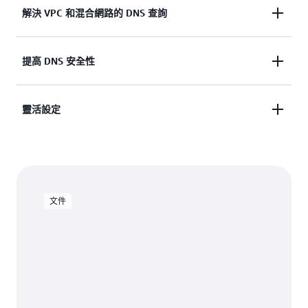
解決 VPC 和混合網路的 DNS 查詢
解析程式會在 Amazon VPC 和 AWS Outposts 內對
提高 DNS 安全性
DNS 查詢進行本機處理，並讓您建立具有條件轉發
規則的端點，以解析內部部署資料中心與 Amazon
使用 Route 53 Resolver DNS Firewall 來定義防火牆
靈活設定
VPC 之間的 DNS 命名空間。
規則，以便利用自訂和預先定義的網域名稱清單來檢
查並封鎖 DNS 查詢。透過使用 DNS-over-HTTPS
使用 Amazon Route 53 Private DNS 來管理內部 DNS
(DoH) 來結束和接收，從而增強混合網路的 DNS 查
資源主機名稱的解析。
詢的安全性和隱私性
文件