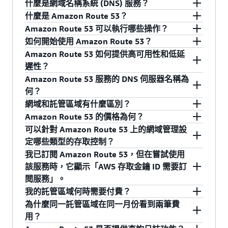
什麼是網域名稱系統 (DNS) 服務？
什麼是 Amazon Route 53？
DNS
是一種分佈全球的服務，可將
Amazon Route 53 可以執行哪些操作？
www.example.com 這種人們可讀取的名稱轉換為
Amazon Route 53 提供高度可用且可擴展的網域
如何開始使用 Amazon Route 53？
諸如 192.0.2.1 這樣的數字 IP 位址，供電腦用於
名稱系統 (DNS)、網域名稱註冊和運作狀態檢查
您可以使用 Amazon Route 53 建立和管理公有
Amazon Route 53 如何提供高可用性和低延
互相連接。網際網路 DNS 系統的工作原理和電話
Web 服務。該服務旨在為開發人員和企業提供一
DNS 記錄。與電話簿類似，Route 53 可讓您管理
Amazon Route 53 有簡單易用的 web 服務界面，
遲性？
簿類似，管理名稱和數字之間的映射關係。對於
種非常可靠且經濟實惠的方式，將名稱 (如
網際網路 DNS 電話簿針對您的網域名稱所列的 IP
短短幾分鐘便可開始使用。您的 DNS 記錄會組織
Amazon Route 53 服務的 DNS 伺服器名稱為
DNS 而言，名稱是方便人們記憶的網域名稱
example.com) 轉換為電腦用於互相連接的數字 IP
地址。Route 53 也可回應請求，將特定網域名稱
成「託管區域」，可透過 AWS 管理主控台或
Route 53 使用 AWS 的高度可用且可靠的基礎設施
何？
(www.example.com)，數字則是指定電腦在網際
地址 (如 192.0.2.1)，將最終使用者路由到網際網
轉換為對應的 IP 地址 (如 192.0.2.1)。您可以使用
Route 53 的 API 進行設定。要使用 Route 53，您
進行建置。我們的 DNS 伺服器具有全球分佈的特
網域和託管區域有什麼區別？
網路上位置的 IP 地址 (192.0.2.1)。DNS 伺服器將
路應用程式。您可以將 DNS 與運作狀態檢查服務
Route 53 建立新網域的 DNS 記錄，或傳輸現有網
只需：
點，可讓您避開任何網際網路或網路相關問題，
為了提供高度可用的服務，每個 Amazon Route
Amazon Route 53 的價格為何？
名稱請求轉換為 IP 地址，以控制最終使用者在
結合在一起，將流量路由到正常運作的端點，或
域的 DNS 記錄。Route 53 具有簡單的標準型
確保始終如一地將最終使用者路由到您的應用程
53 託管區域都使用自己的一組虛擬 DNS 伺服器提
網域是一般的 DNS 概念。網域名稱是用於數字地
可以針對 Amazon Route 53 上的網域管理設
按一下
服務頁面
上的註冊按鈕，即可訂閱服
Web 瀏覽器中輸入網域名稱時要連接的伺服器。
者獨立監控端點和/或對其提供警示。您還可以購
REST API，可讓您輕鬆建立、更新和管理 DNS 記
式。Route 53 旨在提供重要應用程式所需的可靠
供服務。因此，在建立託管區域時，系統會指派
址網際網路資源的易於識別名稱。例如，
Amazon Route 53 的收費標準是根據以下各項服
定哪些類型的存取控制？
務。
這些請求稱為「查詢」。
買和管理網域名稱 (例如 example.com)，並自動
錄。Route 53 還提供額外的運作狀態檢查，以監
等級。Route 53 設計可透過分佈於世界各地的
各個託管區域的 DNS 伺服器名稱。
amazon.com 是網域。託管區域是一種 Amazon
務的實際使用情況而定：託管區域、查詢、運作
我已訂閱 Amazon Route 53，但在嘗試使用
為您的網域配置 DNS 設定。Route 53 高效地將使
控應用程式的運作狀態和效能，以及監控 Web 伺
DNS 伺服器任一傳播網路，根據網路條件自動從
如果您已經擁有網域名稱：
Route 53 概念。託管區域和傳統的 DNS 區域檔類
狀態檢查和網域名稱。如需完整的詳細資訊，請
您可以使用 AWS Identity and Access
該服務時，它顯示「AWS 存取金鑰 ID 需要訂
用者請求連接到 AWS 中執行的基礎設施，例如
服器和其他資源。您還可以註冊新的網域名稱或
最佳的位置回答查詢。因此，該服務可為您的最
似；它代表一組可以一起管理的記錄，屬於單一
參閱 Amazon Route 53
定價頁面
。
Management (IAM) 服務，控制對 Amazon Route
閱服務」。
Amazon EC2 執行個體、Elastic Load Balancing
使用 AWS 管理主控台或
者將現有網域名稱轉移到 Route 53 中進行管理。
終使用者提供低查詢延遲性。
父系網域名稱。託管區域中的所有資源紀錄集必
53 託管區域和個別資源記錄集的管理存取。AWS
我的託管區域何時需要付費？
負載平衡器或 Amazon S3 儲存貯體，還可以將使
CreateHostedZone API 建立託管區域，以
須使用託管區域的網域名稱做為尾碼。例如，
您僅需按實際用量付費。沒有最低費用或最低用
IAM 可讓您在 AWS 帳戶內建立多個使用者並管理
在您註冊新的 AWS 服務時，有時最長可能需要
為什麼同一託管區域在同一月份看到兩筆費
用者路由到 AWS 外部的基礎設施。
存放網域的 DNS 記錄。建立託管區域時，
amazon.com 託管區域可能包含名為
量合約，也沒有超額費用。您可以使用
AWS 定價
這些使用者的許可，以控制組織中有哪些人可以
24 小時才能完成啟用，這段期間內您無法再次註
託管區域會在建立時收費一次，然後在每個月的
用？
您將收到四個頂層網域 (TLD) 的四個 Route
www.amazon.com 和 www.aws.amazon.com 的記
計算器
估算每月的帳單。
變更您的 DNS 記錄。 您可在
這裡
進一步了解
冊該服務。如果等待超過 24 小時仍未收到確認啟
第一天收費。