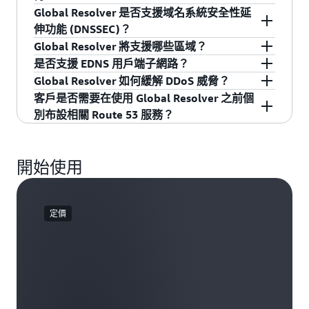
對潛在惡意和低信譽網域的查詢功能，從而協助
以及動作 (允許、封鎖、提醒) 和規則優先順序，
輕鬆建立新的權杖、重新整理即將過期的權杖，
理員均可指定允許哪些 DNS 通訊協定 (Do53、
員會建立包含排序規則清單的 DNS 篩選規則，其
關聯的網域名稱。AWS 維護這些清單，以便
Global Resolver 是否支援域名系統安全性延
保護用戶端的 DNS 查詢。
來設定 DNS 篩選規則。步驟 4：透過識別作為流
或根據需要撤銷特定權杖。Global Resolver 採用
DoT 或 DoH)。當網路存取需求變更時，管理員可
中每個規則會指定一個動作 (允許、封鎖或提醒)，
Route 53 Global Resolver 客戶能夠確保傳出 DNS
是。Global Resolver 可提供進階保護，以防禦複
伸功能 (DNSSEC)？
量轉送目標的 PHZ 來設定轉送規則。步驟 5 (選
強大的身分驗證程序，可在處理 DNS 查詢之前驗
以輕鬆地從允許清單中更新或移除 IP 位址和 CIDR
以及與網域相符的匹配條件。當 DNS 查詢到達
查詢可避免這些威脅。受管網域清單按 Web 內容
雜的 DNS 型威脅。特定的安全功能包括：1) 網域
Global Resolver 將支援哪些區域？
用)：透過指定日誌記錄選項 (Amazon S3、
證每個權杖聲明。允許附有有效權杖的請求，而
範圍，以維護安全性。
時，Global Resolver 會按照優先順序對照規則對
(例如社交媒體、遊戲、成人網站、賭博等) 和
產生演算法 (DGA) 偵測：Global Resolver 能夠識
是。Global Resolver 可支援 DNSSEC (域名系統安
是否支援 EDNS 用戶端子網路？
Amazon Data Firehose、Amazon CloudWatch) 以
具有無效索賠的請求會立即遭到拒絕，確保對
其進行評估，直到找到相符項目為止。每個規則
DNS 威脅 (例如惡意軟體、網路釣魚、垃圾郵件、
別並封鎖可能由 DGA 建立的網域查詢，而惡意軟
全性延伸功能) 驗證。啟用後，它將針對 DNSSEC
Global Resolver (預覽版) 可在 9 個商業區域提
Global Resolver 如何緩解 DDoS 威脅？
及儲存日誌的 AWS 區域，來設定日誌記錄。客戶
DNS 解析服務的安全和受控的存取。
都可以參考 Route 53 受管網域清單，以了解已知
殭屍網路等) 進行分類
體通常會利用 DGA 來逃避偵測並同命令與控制伺
簽署的網域驗證來自公有名稱伺服器 DNS 回應的
供。客戶可以選擇在所有這些地區使用 Global
是。Global Resolver 將支援 EDNS 用戶端子網
客戶是否需要在使用 Global Resolver 之前個
也可以使用 Amazon CloudWatch 來檢視使用量指
威脅、管理員建立的自訂網域清單，或進階威脅
服器保持通訊；2) DNS 通道偵測：此服務可以偵
真實性和完整性。此驗證可確保 DNS 回應在傳輸
Resolver，也可以選擇在強制要求資料落地的特定
路，並具有選擇加入功能，可轉寄用戶端提供的
Global Resolver 設有多種可緩解 DDoS 威脅的機
別布設相關 Route 53 服務？
標，或設定自有指標。
保護。對於受管網域清單，管理員可以根據按
測並封鎖利用 DNS 作為資料外洩或命令與控制通
過程中未遭到竄改，從而提供額外的安全防護
區域使用。
用戶端子網路資訊。此功能可實現更準確的基於
制：1) Global Resolver 依賴 AWS Shield 來保護
Web 內容 (例如遊戲、社交媒體) 和 DNS 威脅 (例
訊的隱密通道的嘗試。設定 DNS 防火牆規則時，
層，防止 DNS 詐騙和快取破壞攻擊。管理員可以
地理位置的 DNS 回應，從而有可能透過將客戶
客戶 AGA 端點。2) Global Resolver 還具有自訂動
是的，客戶需要搭配 DNS 防火牆和私有託管區域
如惡意軟體、垃圾郵件或網路釣魚) 分類的網域清
這些進階保護功能可作為選用選項啟用。透過啟
根據每個設定檔啟用或停用 DNSSEC 驗證，從而
DNS 查詢導向更接近的內容交付網路或伺服器，
態 DDoS 實作，使用最主要的對話者指標和速率
(PHZ) 進行布設。
開始使用
單進行篩選。對於「封鎖」動作，管理員可以設
用這些保護功能，組織可以大幅提升其防禦能
實現靈活的安全組態。
來降低客戶 DNS 查詢的延遲解析。
限制，並且基於 Route53 服務團隊在發生任何影
定自訂回應、傳回 NXDOMAIN、NODATA 或特定
力，以抵禦不斷發展且複雜 DNS 型威脅，從而補
響時更新的動態規則。這樣一來，當特定來源 IP
DNS 回應。「提醒」動作允許進行查詢，同時記
充傳統的網域封鎖清單和內容篩選功能。
發生大量或頻繁故障時，Global Resolver 可快速
定價
錄查詢以供安全審查。
做出回應。它還將建置預設限流和負載卸除。