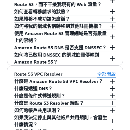
址，才可以安全地刪除該網域名稱的 Route 53 託
暫停。網域名稱需要續約時，Gandi 還會發出提醒
註冊的網域清單。
列出了與網域名稱相關的聯絡資訊和名稱伺服
要開始使用，登入您的帳戶並按一下 "Domains"。
2600:1f1c:fff:f800::/53
Route 53，而不干擾我現有的 Web 流量？
對於擁有大量網域名稱的客戶，可重複使用的委
管區域。
通知。
器。任何人都可以透過廣泛提供的 WHOIS 命令來
然後按一下螢幕上方的 "Transfer Domain" 按鈕並
2600:1f18:3fff:f800::/53
派集可讓遷移到 Route 53 變得更容易，因為您可
如何查看轉移請求的狀態？
存取 Whois 資料庫。它包含在許多作業系統中，
完成轉移程序。請在轉移程序開始前，確保以下
首先，您需要取得網域名稱的 DNS 記錄資料清
2600:1f14:7ff:f800::/53
以指示您的網域名稱註冊機構對 Route 53 中管理
如果轉移不成功該怎麼辦？
也在許多網站上以 Web 應用程式的形式提供。
各項：(1) 您的網域名稱在目前的註冊機構不是鎖
單，通常以「區域檔」的形式提供，您可以從現
您可以在 Route 53 主控台首頁的 "Alerts" 區段中
2600:1f14:fff:f800::/53
的所有網域名稱使用相同的委派集。此功能還可
如何將我的網域名稱轉移到其他註冊機構？
Internet Corporation for Assigned Names and
定狀態；(2) 您已停用網域名稱的隱私保護 (如果
有的 DNS 供應商處獲得。如果您已經取得 DNS 記
查看網域名稱轉移的狀態。
您將需要與目前的註冊機構取得聯繫，以判斷轉
2406:da14:7ff:f800::/53
以讓您建立「白標籤」名稱伺服器位址，例如
使用 Amazon Route 53 管理網域是否有數量
Numbers (ICANN) 要求所有網域名稱要有公開可
可以)；(3) 您已經從目前的註冊機構取得有效的授
錄資料，可以使用 Route 53 管理主控台或簡單的
移失敗的原因。他們將問題解決後，您就能重新
為了將您的網域名稱從 Route 53 移出，您需要向
2406:da14:fff:f800::/53
ns1.example.com、ns2.example.com 等，您可以
上的限制？
用的聯絡資訊，以便有人需要聯繫網域名稱擁有
權代碼或 "authcode"，轉移程序期間將需要輸入
Web 服務界面，建立可以為您的網域名稱存放
提交轉移請求。
新的註冊機構發出轉移請求。他們會請求將網域
2406:da18:7ff:f800::/53
將這些位址指向您的 Route 53 名稱伺服器。然
Amazon Route 53 DNS 是否支援 DNSSEC？
者時可以聯繫得上。
此代碼。
DNS 記錄的託管區域，然後遵循轉移程序操作，
名稱移動到其管理範圍內。
每個新的 Amazon Route 53 帳戶限制最多有 20
2406:da1c:7ff:f800::/53
後，您可以使用「白標籤」名稱伺服器位址做為
如何將已啟用 DNSSEC 的網域註冊傳輸到
其中的步驟包括將網域名稱的名稱伺服器更新為
個網域。如需請求提高限額，請
聯絡我們
。
2406:da1c:fff:f800::/53
是。您可以為現有和新的公共託管區域啟用
任意數量網域名稱的權威名稱伺服器。有關更多
Amazon Route 53？
與託管區域關聯的名稱伺服器。要完成網域名稱
2406:da18:fff:f800::/53
DNSSEC 簽署。
詳細資訊，請參閱
Amazon Route 53 文件
。
轉移程序，請聯繫為您提供網域名稱註冊服務的
2600:1f18:7fff:f800::/53
要將已啟用 DNSSEC 的網域傳輸到 Amazon
Route 53 VPC Resolver
全部開啟
註冊機構，然後遵循其轉移程序操作，其中的步
2a05:d018:7ff:f800::/53
Route 53，請參閱我們的
文件
以取得逐步指南。
什麼是 Amazon Route 53 VPC Resolver？
驟包括將網域名稱的名稱伺服器更新為與託管區
2600:1f1e:fff:f800::/53
什麼是遞迴 DNS？
域關聯的名稱伺服器。一旦註冊機構傳播了新的
Route 53 VPC Resolver 是區域性 DNS 服務，針對
2620:107:300f::36b7:ff80/122
什麼是條件式轉送規則？
名稱伺服器委派，來自您最終使用者的 DNS 查詢
於 EC2 託管的名稱和網際網路上的公有名稱，提
Amazon Route 53 是授權 DNS 服務，也是遞迴
2a01:578:3::36e4:1000/122
什麼是 Route 53 Resolver 端點？
將開始從 Route 53 DNS 伺服器取得回答。
供遞迴 DNS 查詢。每個 Amazon Virtual Private
DNS 服務。授權 DNS 包含 DNS 查詢的最終答
條件式轉送規則可讓 VPC Resolver 將指定網域的
2804:800:ff00::36e8:2840/122
如何跨帳戶共用規則？
Cloud (VPC) 中預設都可使用此功能。在混合雲端
案，通常是 IP 地址。除了極罕見的情況，用戶端
查詢轉送到您選擇的目標 IP 位址 (通常是內部部
Route 53 Resolver 端點包含一個或多個連接至
2620:107:300f::36f1:2040/122
如果我決定停止與其他帳戶共用規則，會發生
的情況下，您可以設定條件式轉送規則和
(例如行動裝置、在雲端執行的應用程式，或資料
署 DNS 解析程式)。規則會在 VPC 層級上套用，
Amazon Virtual Private Cloud (VPC) 的彈性網路
2406:da00:ff00::36f3:1fc0/122
Route 53 Resolver 與 AWS Resource Access
什麼情況？
Resolver 端點，以啟用跨 AWS Direct Connect 和
中心的伺服器) 實際上不會直接與授權 DNS 服務
並可從一個帳戶管理，還可跨多個帳戶共用。
介面 (ENI)。每個 ENI 從其所在 VPC 的子網路空間
2620:108:700f::36f4:34c0/122
Manager (RAM) 整合，可提供簡單方法讓客戶跨