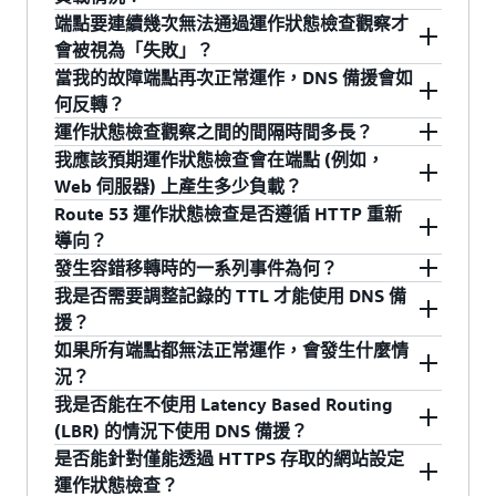
詳細資訊，請參閱
Route 53 開發人員指南
。
態檢查會在您建立指向 ELB 或 S3 網站儲存貯體的
轉到您選擇的任何端點，無論位置為何。例如，
端點要連續幾次無法通過運作狀態檢查觀察才
別名記錄和在該別名記錄上啟用 "Evaluate Target
您可以有一個在 AWS 外部資料中心執行的舊版應
不會，Route 53 不會根據端點的負載或可用流量
會被視為「失敗」？
Health" 參數時使用。
用程式，並在 AWS 內部執行該應用程式的備份執
的容量來決定路由目標。您將需要確保其他端點
當我的故障端點再次正常運作，DNS 備援會如
行個體。您可以為在 AWS 外部執行的舊版應用程
有可用的容量，或這些端點具有擴展能力，以處
預設閾值為三次運作狀態檢查觀察：當端點連續
何反轉？
對於所有其他端點，當您為該端點建立運作狀態
式設定運作狀態檢查，如果該應用程式未能通過
理流向故障端點的流量。
三次運作狀態檢查觀察失敗，Route 53 將其視為
運作狀態檢查觀察之間的間隔時間多長？
檢查時，可以指定 DNS 名稱 (例如
運作狀態檢查，您就可以自動容錯移轉到 AWS 中
失敗。但是，Route 53 會繼續對此端點執行運作
失敗的端點通過您在建立運作狀態檢查時指定的
我應該預期運作狀態檢查會在端點 (例如，
www.example.com) 或該端點的 IP 位址。
的備份執行個體。
狀態檢查觀察，並在它通過三次連續的運作狀態
連續運作狀態檢查觀察次數後 (預設閾值為三次觀
在預設情況下，運作狀態檢查觀察每隔 30 秒執行
Web 伺服器) 上產生多少負載？
檢查觀察後重新向其傳送流量。您可以將此閾值
察)，Route 53 將自動恢復其 DNS 記錄，並且繼
一次。您可以選擇快速觀察間隔時間 10 秒。
Route 53 運作狀態檢查是否遵循 HTTP 重新
變更為 1 到 10 次觀察之間的任何值。有關更多詳
續傳送流量到該端點，您無須進行任何動作。
每個運作狀態檢查都從全球多個位置執行。位置
導向？
透過以高出三倍的頻率執行檢查，快速間隔運作
細資訊，請參閱
Amazon Route 53 開發人員指
的數量和組合是可設定的；您可以使用 Amazon
發生容錯移轉時的一系列事件為何？
狀態檢查讓 Route 53 能夠更快地確認有端點發生
南
。
Route 53 主控台或 API 來修改要進行每個運作狀
否。Route 53 運作狀態檢查將 HTTP 3xx 代碼視
我是否需要調整記錄的 TTL 才能使用 DNS 備
故障，縮短 DNS 備援重新導向流量以回應端點故
態檢查的位置數量。每個位置都以您所選的間隔
為成功的回應，因此這些檢查不會遵循重新導
簡單來說，如果運作狀態檢查失敗並發生容錯移
援？
障所需的時間。
單獨檢查端點：預設的間隔為 30 秒，可選的快速
向。這可能會導致字串比對運作狀態檢查出現異
轉，將會發生下列事件：
如果所有端點都無法正常運作，會發生什麼情
間隔為 10 秒。根據目前運作狀態檢查位置的預設
常結果。運作狀態檢查將在重新導向的主體中搜
DNS 解析器用於快取回應的時間是透過與各個記
快速間隔運作狀態檢查還會針對您的端點產生三
況？
Route 53 執行應用程式的運作狀態檢查。在這個
數量而定，如果是標準間隔運作狀態檢查，應該
尋指定的字串。由於運作狀態檢查不遵循重新導
錄關聯的存留時間 (TTL) 值設定。我們建議在使用
倍的請求數量，如果您的端點在提供 Web 流量服
我是否能在不使用 Latency Based Routing
範例中，您的應用程式連續三次未能通過運作狀
平均每隔 2 至 3 秒，端點就會收到一個請求；而
向，它永遠不會將請求傳送到重新導向所指向的
DNS 備援時將 TTL 設為 60 秒或更少，盡量縮短
Route 53 只能容錯移轉到正常運作的端點。如果
務有容量上的限制，可能需要將此因素納入考
(LBR) 的情況下使用 DNS 備援？
態檢查，因此觸發以下事件。
快速間隔運作狀態檢查，則每秒收到一或多個請
位置，因此也永遠不會從該位置獲得回應。對於
停止將流量路由到故障端點所需的時間。為了設
資源紀錄集中沒有正常運作的端點，Route 53 會
量。請瀏覽
Route 53 定價頁面
，以取得關於快速
是否能針對僅能透過 HTTPS 存取的網站設定
求。
字串比對運作狀態檢查，我們建議您避免將運作
定 ELB 和 S3 網站端點的 DNS 備援，您需要使用
將端點當作已通過所有運作狀態檢查。
是。您可以在不使用 LBR 的情況下設定 DNS 備
間隔運作狀態檢查和其他可選運作狀態檢查功能
Route 53 停用故障端點的資源紀錄，且不再為這
運作狀態檢查？