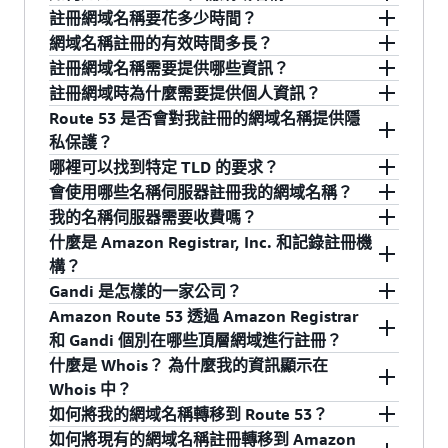
Cloud (VPC) 內的執行個體。使用 Amazon Route
Route 53 註冊新網域名稱。您還可以請求將現有
Route 53 針對一般頂層網域 ("gTLD"：例如 .com
欄位中輸入 IPv6 位址。
有關使用 DNS 備援搭配 ELB 端點的完整詳細資
註冊網域名稱要花多少時間？
53 計算的運作狀態檢查功能，透過結合以指標為
下載：
ip-ranges.json
網域名稱從其他註冊機構轉移到 Route 53 中進行
和 .net) 和國碼頂層網域 ("ccTLD"：例如 .de 和 .fr)
要開始使用，登入您的帳戶並按一下 "Domains"。
訊，請參閱
Route 53 開發人員指南
。
網域名稱註冊的有效時間多長？
基礎的運作狀態檢查與標準 Amazon Route 53 運
管理。我們提供的網域名稱註冊服務遵循我們的
提供廣泛的選擇。如需完整清單，請參閱
Route
然後，按一下藍色的 "Register Domain" 大型按
根據您所選擇的 TLD 而有不同，註冊可能需要幾
若要找出 Route 53 伺服器的 IP 範圍，請在
註冊網域名稱需要提供哪些資訊？
作狀態檢查的結果，從全球的檢查器網路向端點
網域名稱註冊合約
。
53 Domain Registration Price List
。
鈕，完成註冊流程。
分鐘到幾小時不等。成功註冊網域後，網域會顯
雖然部分頂層網域 (TLD) 的註冊期間較長，不過初
"service" 欄位中搜尋下列值：
註冊網域時為什麼需要提供個人資訊？
提出請求，也可以完成更為複雜的容錯移轉案
示在您的帳戶中。
次註冊期間通常是一年。使用 Amazon Route 53
要註冊網域名稱，您需要提供網域註冊申請人的
Route 53 是否會對我註冊的網域名稱提供隱
例。例如，您可以建立一個組態，如果端點面向
註冊網域或將網域註冊移轉到 Amazon Route 53
Route 53 DNS 伺服器：搜尋 "ROUTE53"
聯絡資訊，包括姓名、地址、電話號碼和電子郵
ICANN 是網域註冊的管理主體，要求註冊機構為
私保護？
公眾的網頁無法使用，或如果內部指標 (例如 CPU
時，我們會設定自動續約網域。如需詳細資訊，
件地址。如果管理員和技術聯絡人不是同一個
每一個網域名稱註冊提供聯絡資訊，包括姓名、
哪裡可以找到特定 TLD 的要求？
負載、網路連入/連出或磁碟讀取) 顯示伺服器本
Route 53 運作狀態檢查器：搜尋
請參閱《Amazon Route 53 開發人員指南》中的
人，您還需要提供他們的聯絡資訊。
地址和電話號碼，且該註冊機構要透過 Whois 資
是，Route 53 提供隱私保護，無須另外付費。隱
會使用哪些名稱伺服器註冊我的網域名稱？
身運作狀態不佳，即繞過該端點。
"ROUTE53_HEALTHCHECKS"
續約網域的註冊
。
料庫公開此資訊。對於以個人 (即非公司或組織)
私保護會隱藏您的電話號碼、電子郵件地址以及
如需 TLD 清單，請參閱
價目表
。如需每個項目的
我的名稱伺服器需要收費嗎？
名義註冊的網域名稱，Route 53 提供免費的隱私
實體位址。如果 TLD 登錄和註冊機構允許，會隱
特定註冊要求，請參閱
Amazon Route 53 開發人
當您的網域名稱建立完成後，我們會自動將您的
如需詳細資訊，請參閱 Amazon Web Services 一
什麼是 Amazon Registrar, Inc. 和記錄註冊機
保護，將您的個人電話號碼、電子郵件地址和實
藏您的姓氏和名字。當您啟用隱私保護時，針對
員指南
和我們的
網域名稱註冊協議
。
網域與四個唯一的 Route 53 名稱伺服器 (也稱為
我們會對 Route 53 為您的網域名稱建立的託管區
般參考中的
AWS IP 位址範圍
。
構？
際地址隱藏起來。而 Whois 包含註冊機構的名稱
網域的 Whois 查詢將包含註冊機構的郵寄地址與
委派集) 建立關聯。您可以在 Amazon Route 53
域收費，而且對於 Route 53 代表您提供服務的託
Gandi 是怎樣的一家公司？
請注意，這個檔案中可能還沒有 IPv6 範圍。做為
和收信地址，以及註冊機構產生的轉寄電子郵件
名稱，而非您的實體位址和姓名 (如果允許的話)。
主控台中查看網域的委派集。委派集列於註冊網
管區域進行的 DNS 查詢也會收費。如果您不想支
AWS 轉售在 ICANN 認可之註冊機構註冊的網域名
Amazon Route 53 透過 Amazon Registrar
參考之用，Amazon Route 53 運行狀態檢查器的
地址，第三方可以視需要使用該地址與您聯繫。
您的電子郵件地址將是註冊機構產生的轉寄電子
域時我們為您自動建立的託管區域中。
付 Route 53 的 DNS 服務費用，可以刪除 Route
稱。Amazon Registrar, Inc. 是 ICANN 認可註冊網
Gandi 是一家註冊機構，Amazon 是其經銷商。做
和 Gandi 個別在哪些頂層網域進行註冊？
IPv6 範圍如下：
郵件地址，而第三方想要聯絡您時可能會使用此
53 託管區域。請注意，某些 TLD 要求您擁有有效
域的 Amazon 公司。記錄註冊機構是 WHOIS 記錄
為記錄的註冊機構，Gandi 在 ICANN 的要求下會
什麼是 Whois？ 為什麼我的資訊顯示在
在預設情況下，Route 53 將為您建立的每個託管
地址。如果 TLD 登錄且註冊機構允許，以公司或
的名稱伺服器做為網域名稱註冊的一部分。對於
中所列的「贊助註冊機構」，可讓您的網域指出
在註冊的開始階段聯絡註冊申請人以驗證其聯絡
我們動態選擇使用哪個基礎註冊商。大多數網域
2600:1f1c:7ff:f800::/53
Whois 中？
區域指派一個唯一的新委派。但是，您也可以使
組織名義註冊的網域名稱可以使用隱私保護功
這些 TLD 下的網域名稱，您需要取得另一家供應
註冊網域的註冊機構。
資訊。如果 Gandi 提出要求，您必須在註冊後的
都是透過 Amazon Registrar 註冊的。請參閱我們
2a05:d018:fff:f800::/53
如何將我的網域名稱轉移到 Route 53？
用 Route 53 API 建立「可重複使用的委派集」，
能。
商的 DNS 服務，並輸入該供應商的名稱伺服器位
15 天內驗證您的聯絡資訊，以免您的網域名稱被
的文件，以取得您目前可使用 Amazon Route 53
Whois 是一個公開可用的網域名稱資料庫，其中
2600:1f1e:7ff:f800::/53
如何將現有的網域名稱註冊轉移到 Amazon
該委派集之後可套用於多個您建立的託管區域。