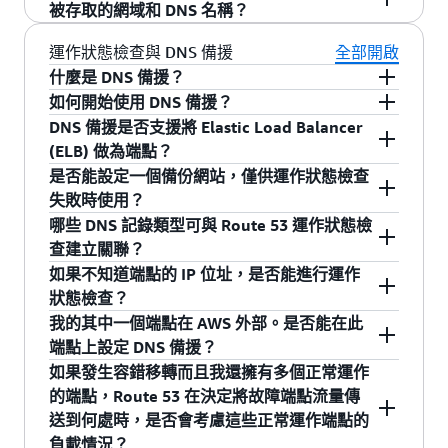
VPC 中使用。請注意，您需要確保每個區域中的
是，在私有 DNS 託管區域內建立運作狀態檢查與
被存取的網域和 DNS 名稱？
所有 VPC 彼此相連，以便讓一個區域中的資源可
資源紀錄集的關聯，即可設定 DNS 備援。如果您
以連接另一個區域中的資源。目前，美國東部 (維
的端點位於 Virtual Private Cloud (VPC) 內，則有
是，要封鎖網域和特定的 DNS 名稱，在一或多個
運作狀態檢查與 DNS 備援
全部開啟
吉尼亞北部)、美國西部 (加利佛尼亞北部)、美國
幾個選項可以對這些端點設定運作狀態檢查。如
私有 DNS 託管區域中建立這些名稱，然後將這些
什麼是 DNS 備援？
西部 (奧勒岡)、亞太地區 (孟買)、亞太地區 (首
果端點有公有 IP 地址，您可以對每個端點的公有
名稱指派到您自己的伺服器 (或您管理的其他位
如何開始使用 DNS 備援？
DNS 備援包含兩個部分，即運作狀態檢查和容錯
爾)、亞太地區 (新加坡)、亞太地區 (雪梨)、亞太
IP 地址建立標準運作狀態檢查。如果端點只有私
置)。
DNS 備援是否支援將 Elastic Load Balancer
移轉。運作狀態檢查是透過網際網路傳送到您應
有關入門的詳細資訊，請瀏覽
Amazon Route 53
地區 (東京)、歐洲 (法蘭克福)、歐洲 (愛爾蘭) 和南
有 IP 地址，則不能對這些端點建立標準運作狀態
(ELB) 做為端點？
用程式的自動請求，目的是驗證您的應用程式是
開發人員指南
。您還可以從 Route 53 主控台內設
美洲 (聖保羅) 等區域支援 Route 53 私有 DNS。
檢查。不過，您可以建立以指標為基礎的運作狀
是否能設定一個備份網站，僅供運作狀態檢查
否可連線、可用且功能正常。您可以設定與使用
定 DNS 備援。
是，您可以為 Elastic Load Balancers (ELB) 設定
態檢查，它的功能與標準 Amazon Route 53 運作
失敗時使用？
者提交的一般請求相似的運作狀態檢查，例如從
DNS 備援。要啟用 ELB 端點的 DNS 備援，請建立
狀態檢查類似，差別在於它們使用現有的 Amazon
哪些 DNS 記錄類型可與 Route 53 運作狀態檢
特定 URL 請求網頁。使用 DNS 備援時，Route 53
一個指向 ELB 的別名記錄，並將 "Evaluate Target
是，您可以使用 DNS 備援來維護備份網站 (例
CloudWatch 指標做為端點運作狀態資訊的來源，
查建立關聯？
僅傳回正常運作且可從外部存取之資源的回應，
Health" 參數設為 True。Route 53 會自動建立和
如，Amazon S3 網站儲存貯體上執行的靜態網
而不是從外部位置對端點提出請求。
如果不知道端點的 IP 位址，是否能進行運作
因此您的最終使用者可以繞過出現故障或運作狀
管理 ELB 的運作狀態檢查。您無須建立自己的
站)，並在您的主要網站無法存取時轉移到該網
您可以關聯任何受 Route 53 支援的記錄類型，除
狀態檢查？
態不佳的應用程式部分。
ELB Route 53 運作狀態檢查。您也不需要將針對
站。
了 SOA 和 DNS 記錄以外。
我的其中一個端點在 AWS 外部。是否能在此
ELB 設定的資源紀錄與自己的運作狀態檢查建立
是。您可以透過 Amazon Route 53 主控台設定
端點上設定 DNS 備援？
關聯，因為 Route 53 會代您將它與 Route 53 管
Elastic Load Balancer 和 Amazon S3 網站儲存貯
如果發生容錯移轉而且我還擁有多個正常運作
理的運作狀態檢查關聯在一起。ELB 運作狀態檢
體的 DNS 備援，這種方法無須建立您自己的運作
是。就像可以建立指向 AWS 外部地址的 Route 53
的端點，Route 53 在決定將故障端點流量傳
查還會繼承該 ELB 後端執行個體的運作狀態檢
狀態檢查。對於這些端點類型，Route 53 會代表
資源紀錄一樣，您可以針對在 AWS 外部執行的應
送到何處時，是否會考慮這些正常運作端點的
查。如需了解有關使用 ELB 端點進行 DNS 備援的
您自動建立和管理運作狀態檢查，而這些運作狀
用程式部分設定運作狀態檢查，並且可以容錯移
負載情況？