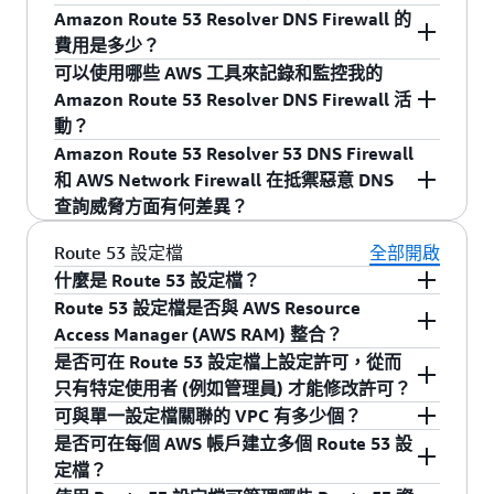
部署資料中心的 DNS 伺服器建立連線。這可讓您
任網域的查詢 (建立「允許清單」)。此外，您還可
且想拒絕所有不在核准網域清單中的網域出站
VPC 提供對 Route 53 Resolver DNS 流量 (例如
Amazon Route 53 Resolver DNS Firewall 的
解析 Outposts 機架與其他內部部署資源之間的
以使用 AWS 受管網域清單，快速開始抵禦常見的
DNS 查詢，您可以針對 DNS 安全的「圍牆式」方
AmazonProvidedDNS) 的控制和可見性，與 AWS
是。Route 53 Resolver DNS Firewall 是一種區域
費用是多少？
DNS 查詢。
DNS 威脅。Amazon Route 53 Resolver DNS
法建立此類規則。(2) 如果您的組織希望預設允許
上的現有網路和應用程式安全服務相輔相成。根
性功能，可在組織和帳戶級保護 Route 53
可以使用哪些 AWS 工具來記錄和監控我的
Firewall 與 AWS Firewall Manager 相互協作，因
您帳戶中的所有出站 DNS 查詢，並且僅需要能夠
據您的使用案例，您可以選擇在現有的安全控制
Resolver DNS 網路流量。為了在多個帳戶間維護
依防火牆內存放的網域名稱數目和檢查的 DNS 查
Amazon Route 53 Resolver DNS Firewall 活
此您可以根據 DNS Firewall 規則建置政策，然後
封鎖對已知惡意網域的 DNS 請求，則可以使用
(如 AWS Network Firewall、Amazon VPC 安全群
政策和管控，您應使用
AWS Firewall Manager
。
詢數目定價。有關詳細資訊，請瀏覽
Amazon
動？
將這些政策集中套用於您的 VPC 和帳戶。
DNS Firewall 建立拒絕清單，其中包含組織已知
組、AWS Web 應用程式防火牆規則或 AWS
Route 53 定價
。
Amazon Route 53 Resolver 53 DNS Firewall
的所有惡意網域。DNS Firewall 還隨附 AWS 受管
Marketplace 設備) 中實作 DNS 防火牆。
您可以將 DNS Firewall 活動記錄至 Amazon S3 儲
和 AWS Network Firewall 在抵禦惡意 DNS
網域清單，可協助您抵禦可疑網域和命令與控制
存貯體或 Amazon CloudWatch 日誌群組中，以作
查詢威脅方面有何差異？
(C&C) 殭屍程式。
進一步分析和調查。此外，您還可以使用 Amazon
Kinesis Firehose 將日誌傳送至第三方供應商。
Amazon Route 53 Resolver DNS Firewall 和 AWS
Route 53 設定檔
全部開啟
Network Firewall 都提供針對傳出 DNS 查詢威脅
什麼是 Route 53 設定檔？
的保護，但部署模型不同。如果您使用 Amazon
Route 53 設定檔是否與 AWS Resource
Amazon Route 53 設定檔可讓您以設定檔形式，
Route 53 Resolver 進行 DNS 解析，Amazon
Access Manager (AWS RAM) 整合？
建立一個或多個可共用的組態，藉此輕鬆管理整
Route 53 Resolver DNS Firewall 的設計可提供精
是否可在 Route 53 設定檔上設定許可，從而
個組織的 DNS 組態。使用設定檔，您可私有託管
Route 53 設定檔與 AWS RAM 原生整合，可讓您
細控制，以封鎖對惡意或受損網域的 DNS 請求。
只有特定使用者 (例如管理員) 才能修改許可？
區域 (PHZ) 關聯、Resolver 規則和 Route 53
跨帳戶或與 AWS Organization 共用設定檔。
如果您使用外部 DNS 服務來解析 DNS 請求，則
可與單一設定檔關聯的 VPC 有多少個？
Resolver DNS Firewall 規則群組等各種組態，在
是。Route 53 設定檔利用 RAM 受管許可，允許使
AWS Network Firewall 提供類似的功能來篩選/封
是否可在每個 AWS 帳戶建立多個 Route 53 設
一個可共用的 RAM 組態中合併。透過跨 AWS 帳
用者將不同的許可附接至每個資源。
您最多可將 5,000 個 VPC 關聯至單一 Route 53 設
鎖對已知惡意網域的傳出 DNS 查詢。
定檔？
戶共用設定檔，並將其與 Amazon Virtual Private
定檔。