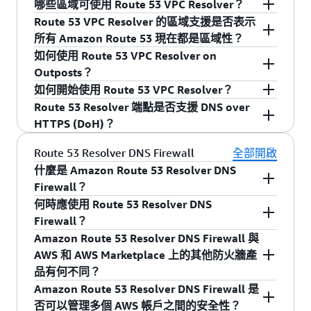
哪些區域可使用 Route 53 VPC Resolver？
AWS 受管 VPN 的 DNS 解析。
對話。反之，用戶端會與遞迴 DNS 服務 (又稱為
中獲派 IP 位址。然後，此 IP 地址可做為轉送目
2620:108:700f::36f5:a800/122
AWS 帳戶或在其 AWS Organization 內共用資源。
您先前與之共用的帳戶無法再使用這些規則。這
Route 53 VPC Resolver 的區域支援是否表示
DNS 解析程式) 對話，以尋找任何 DNS 查詢的正
標，供現場部署 DNS 伺服器轉送查詢。您透過
2400:6700:ff00::36f8:dc00/122
您可以在主要帳戶上建立規則，然後使用 RAM 來
表示如果那些規則與那些帳戶中的 VPC 相關聯，
如需查看哪些區域已推出 Route 53 VPC
所有 Amazon Route 53 現在都是區域性？
確授權答案。Route 53 VPC Resolver 是遞迴 DNS
AWS Direct Connect 和受管 VPN 將 DNS 查詢流
2400:6700:ff00::36fa:fdc0/122
跨多個帳戶共用規則。規則一旦共用，仍需要套
則那些規則將會與那些 VPC 取消關聯。
Resolver，請瀏覽我們的
AWS 區域表
。
如何使用 Route 53 VPC Resolver on
服務。
量從 VPC 轉送到網域時，以及從網域轉送到 VPC
2400:6500:ff00::36fb:1f80/122
用到這些帳戶中的 VPC，才會生效。如需詳細資
否。Amazon Route 53 公有和私有 DNS、流量、
Outposts？
時，都需要端點。
2403:b300:ff00::36fc:4f80/122
訊，請參閱 AWS RAM
文件
。
運作狀態檢查和網域名稱註冊全部都是全球服
收到查詢時，像 Route 53 VPC Resolver 這種遞迴
如何開始使用 Route 53 VPC Resolver？
2403:b300:ff00::36fc:fec0/122
務。
您可以使用 Route 53 VPC Resolver 在
AWS
DNS 服務可能設定為自動將查詢直接轉送到特定
Route 53 Resolver 端點是否支援 DNS over
2400:6500:ff00::36ff:fec0/122
Outposts 機架
上本機解析網域名稱伺服器 (DNS)
有關入門的詳細資訊，請瀏覽 Amazon Route
的遞迴 DNS 伺服器，也可能從網域的根開始遞迴
HTTPS (DoH)？
2406:da00:ff00::6b17:ff00/122
查詢，從而改善內部部署應用程式的可用性和效
53
開發人員指南
。您還可以從 Amazon Route 53
搜尋，持續遞迴直到找到最終答案為止。在任一
2a01:578:3::b022:9fc0/122
能。當您啟用 Route 53 VPC Resolver on
主控台內設定 Resolver。
是，Amazon Route 53 VPC Resolver 支援將 DNS
Route 53 Resolver DNS Firewall
全部開啟
情況下，一旦找到答案，遞迴 DNS 伺服器可能將
2804:800:ff00::b147:cf80/122
Outposts，Route 53 會自動在 Outposts 機架上存
over HTTPS (DoH) 協定用於傳入和傳出解析程式
什麼是 Amazon Route 53 Resolver DNS
答案快取一段時間，以利未來更快回答後續相同
放 DNS 回應，即使在與父 AWS 區域非預期網路
端點。
Firewall？
名稱的查詢。
中斷連線期間，也能針對您的應用程式提供持續
何時應使用 Route 53 Resolver DNS
Amazon Route 53 Resolver DNS Firewall 是一項
的 DNS 解析。透過在本機提供 DNS 回應，Route
Firewall？
功能，可讓您在所有 Amazon Virtual Private
53 VPC Resolver on Outposts 還能啟用低延遲
Amazon Route 53 Resolver DNS Firewall 與
Cloud (VPC) 之間快速部署 DNS 保護。使用
如果您希望能夠從 VPC 內篩選可透過 DNS 查詢的
DNS 解析，從而改善內部部署應用程式的效能。
AWS 和 AWS Marketplace 上的其他防火牆產
Route 53 Resolver 進行遞迴 DNS 解析時，Route
網域名稱，那麼 DNS Firewall 會適合您。它讓您
品有何不同？
此外，您可以透過 Route 53 Resolver 端點，將
53 Resolver DNS Firewall 可讓您封鎖對已知惡意
能夠以兩種方式靈活地選擇最適合您組織安全狀
Amazon Route 53 Resolver DNS Firewall 是
Route 53 VPC Resolvers on Outposts 機架與內部
網域的查詢 (即建立 “denylists”)，並允許對受信
況的組態︰(1) 如果您對 DNS 的滲透要求嚴格，並
Route 53 Resolver DNS Firewall 透過針對整個
否可以管理多個 AWS 帳戶之間的安全性？