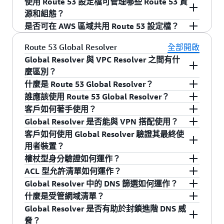
使用 Route 53 設定檔可管理哪些 Route 53 資
Clouds (VPC) 建立關聯，您可輕鬆確保所有 VPC
是，您可為每個帳戶建立一個或多個設定檔。不
源和組態？
都具有相同的 DNS 組態，免去管理單獨資源的複
過，您一次只能為每個 VPC 關聯一個設定檔。
是否可在 AWS 區域共用 Route 53 設定檔？
雜性。
Route 53 設定檔支援私有託管區域及其中指定的
設定、Route 53 Resolver 規則 (轉傳和系統)，以
否，您無法跨 AWS 區域共用設定檔
Route 53 Global Resolver
全部開啟
及 DNS Firewall 規則群組。此外，某些 VPC 組態
Global Resolver 與 VPC Resolver 之間有什
可在設定檔中直接管理。這些組態包括 Resolver
麼區別？
規則的反向 DNS 查詢組態、DNS Firewall 失敗模
什麼是 Route 53 Global Resolver？
您無法將資料表插入常見問答集項目中。
式組態，以及 DNSSEC 驗證組態。
誰應該使用 Route 53 Global Resolver？
Route 53 Global Resolver 是一種全域、網際網路
客戶如何著手使用？
可存取的 DNS 解析程式，可讓您輕鬆解析和轉送
Global Resolver 應由網路管理員使用，這些管理
Global Resolver 是否能與 VPN 搭配使用？
公有和私有網域的流量，同時確保網際網路查詢
員須負責管理用戶端的 DNS 解析和連線，以及強
客戶能夠透過五項簡單步驟來著手使用 Global
客戶如何使用 Global Resolver 驗證其最終使
的安全性和真實性。透過提供可藉由全域任播 IP
制執行符合組織安全要求的 DNS 篩選原則。
Resolver：步驟 1：選擇會將 Global Resolver 執
是。使用 VPN 和公司網路的客戶可以使用 Global
用者裝置？
存取的統一解決方案，Global Resolver 能夠幫助
Global Resolver 還可協助網路管理員降低自訂
行個體化的 AWS 區域。步驟 2：選取身分驗證機
Resolver。
權杖型身分驗證如何運作？
企業簡化解析作業，並將源自內部部署、分公司
DNS 轉寄站的營運成本，其中這些轉寄站可用於
制 (IP ACL 及/或存取權杖)，以識別用戶端並對其
Global Resolver 支援兩種身分驗證機制 1.) 權杖型
ACL 型允許清單如何運作？
和遠端用戶端的查詢轉送至雲端或內部部署上託
轉寄和分割指向公有和私有網域的 DNS 流量。
進行身分驗證。對於 IP ACL 型身分驗證，客戶還
身分驗證，適用於 DoH 和 DoT 2.) ACL 型 IP 和
管理員可以建立 Global Resolver 執行個體，並為
Global Resolver 中的 DNS 篩選如何運作？
管的公有網域和私有應用程式。Global Resolver
必須選取通訊協定類型 (Do53、DoH 或 DoT)。客
CIDR 允許清單，適用於 Do53、DoT 或 DoH。
其組織中的各種用戶端產生唯一的存取權杖。這
ACL 型允許清單可讓管理員定義可使用該服務的
什麼是受管網域清單？
還提供加密 DNS 連線 (具有 DNS-over-
戶可為不同的 IP 範圍集選取一或多個通訊協定。
些權杖提供靈活的管理選項，包括可自訂的過期
來源 IP 位址或 CIDR 範圍，進而控制對 Global
Global Resolver 的 DNS 篩選功能採用了與 Route
Global Resolver 是否有助於封鎖進階 DNS 威
HTTP/DNS-over-TLS) 選項，以及協助管控和封鎖
步驟 3：透過指定要套用的網域清單或進階保護，
期間以及選擇共享權杖或個別權杖。管理員可以
Resolver 的存取。對於每個允許列出的項目，管
53 Resolver DNS 防火牆相同的經實證功能。管理
受管網域清單包含與惡意活動或其他潛在威脅相
脅？