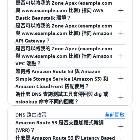
貯體。別名記錄通常類型為 A 或 AAAA，但運
是否可以將我的 Zone Apex (example.com
體更新而改變。Route 53 使用負載平衡器的一或
儲存貯體 (如 example.com.s3-website-us-west-
是。Amazon Route 53 提供一種稱為「別名」記
作方式如同 CNAME 記錄。使用別名記錄，您
與 www.example.com 比較) 指向 AWS
多個 IP 地址回應別名記錄的每個請求。Route 53
2.amazonaws.com)。與 Amazon S3 網站端點關
錄的特殊記錄類型，可讓您將 Zone Apex
可以將記錄名稱 (example.com) 對應到 AWS
Elastic Beanstalk 環境？
支援三種負載平衡器的別名記錄：Application
聯的 IP 地址會隨著擴展規模、縮減規模或軟體更
(example.com) DNS 名稱對應到您的 Amazon
資源 (elb1234.elb.amazonaws.com) 的 DNS 名
是否可以將我的 Zone Apex (example.com
Load Balancer、Network Load Balancer 和 Classic
新而改變。Route 53 使用儲存貯體的一個 IP 地址
CloudFront 分發 (如 d123.cloudfront.net)。與
是。Amazon Route 53 提供一種稱為「別名」記
稱。解析器會看到 A 或 AAAA 記錄和 AWS 資
與 www.example.com 比較) 指向 Amazon
Load Balancer。對應到 AWS ELB 負載平衡器的
來回應別名記錄的各個請求。對應到 S3 儲存貯體
Amazon CloudFront 端點相關聯的 IP 地址會根據
錄的特殊記錄類型，可讓您將 Zone Apex
源的 IP 地址。
API Gateway？
「別名」記錄進行查詢不會收取額外費用。這些
且設定為網站別名記錄的查詢，Route 53 不收取
您的最終使用者的位置而有所不同 (目的是將最終
(example.com) DNS 名稱對應到 AWS Elastic
是否可以將我的 Zone Apex (example.com
查詢在 Amazon Route 53 用量報告中列為 "Intra-
我們預計在未來增加其他的記錄類型。
費用。這些查詢在 Amazon Route 53 用量報告中
使用者指向最近的 CloudFront 節點)，會隨著擴展
Beanstalk DNS 名稱 (如
是。Amazon Route 53 提供一種稱為「別名」記
與 www.example.com 比較) 指向 Amazon
AWS-DNS-Queries"。
列為 "Intra-AWS-DNS-Queries"。
規模、縮減規模或軟體更新而改變。Route 53 使
example.elasticbeanstalk.com)。與 AWS Elastic
錄的特殊記錄類型，可讓您將 Zone Apex
VPC 端點？
用配送的一或多個 IP 地址來回應別名記錄的各個
Beanstalk 環境關聯的 IP 地址會隨著擴展規模、
(example.com) DNS 名稱對應到 Amazon API
如何將 Amazon Route 53 與 Amazon
請求。對應到 CloudFront 分發的別名記錄查詢，
縮減規模或軟體更新而改變。Route 53 使用環境
Gateway DNS 名稱 (例如 api-id.execute-
是。Amazon Route 53 提供一種稱為「別名」記
Simple Storage Service (Amazon S3) 和
Route 53 不收取費用。這些查詢在 Amazon
的一或多個 IP 地址來回應別名記錄的每個請求。
api.region.amazonaws.com/stage)。與 Amazon
錄的特殊記錄類型，可讓您將 Zone Apex
Amazon CloudFront 搭配使用？
Route 53 用量報告中列為 "Intra-AWS-DNS-
可免費對映射到 AWS Elastic Beanstalk 環境的
API Gateway 關聯的 IP 地址會隨著擴展規模、縮
(example.com) DNS 名稱對應到 Amazon VPC 端
為什麼 DNS 查詢測試工具會傳回與 dig 或
Queries"。
「別名」記錄進行查詢。這些查詢在 Amazon
減規模或軟體更新而改變。Route 53 使用 API
點 DNS 名稱 (例如 vpce-svc-
針對透過 Amazon CloudFront 傳輸的網站或託管
nslookup 命令不同的回應？
Route 53 用量報告中列為 "Intra-AWS-DNS-
Gateway 的一或多個 IP 地址來回應別名記錄的每
03d5ebb7d9579a2b3.us-east-
於 Amazon S3 的靜態網站，您可以使用 Amazon
Queries"。
個請求。對應到 Amazon API Gateways 的「別
1.vpce.amazonaws.com)。與 Amazon VPC 端點關
Route 53 服務，為指向 CloudFront 分發或 S3 網
當 Amazon Route 53 中的資源紀錄集有所變更
DNS 路由政策
全部開啟
名」記錄進行查詢不會收取額外費用。這些查詢
聯的 IP 地址會隨著擴展規模、縮減規模或軟體更
站儲存貯體的網域建立別名記錄。針對未設定託
時，服務會將您對 DNS 記錄的更新傳播到其授權
Amazon Route 53 是否支援加權式輪調
在 Route 53 用量報告中列為 "Intra-AWS-DNS-
新而改變。Route 53 使用 VPC 端點的一或多個 IP
管靜態網站的 S3 儲存貯體，您可以為網域和 S3
DNS 伺服器的全球網路。如果您在傳播完成前測
(WRR)？
Queries"。
地址來回應別名記錄的每個請求。對應到 Amazon
儲存貯體名稱建立 CNAME 記錄。請注意，無論在
試記錄，則當使用 dig 或 nslookup 公用程式時會
什麼是 Amazon Route 53 的 Latency Based