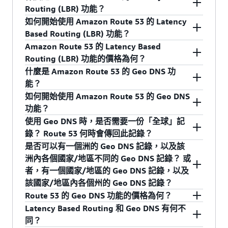
是。加權輪詢均衡可讓您為資源紀錄集指派權
VPC 端點的「別名」記錄進行查詢不會收取額外
哪種情況下，您還需要為 S3 儲存貯體或
看到舊的值。此外，網際網路上的 DNS 解析器不
Routing (LBR) 功能？
數，以指定發出不同回應的頻率。您可能希望使
費用。這些查詢在 Amazon Route 53 用量報告中
CloudFront 分發個別設定備用網域名稱項目，以
在 Amazon Route 53 服務的控制範圍內，且會依
如何開始使用 Amazon Route 53 的 Latency
用此功能來執行 A/B 測試，傳送一小部分流量到
LBR (Latency Based Routing) 是 Amazon Route
列為 "Intra-AWS-DNS-Queries"。
便在您的網域名稱與儲存貯體或配送的 AWS 網域
照它們的存留時間 (TTL) 快取您的資源紀錄集，這
Based Routing (LBR) 功能？
已進行軟體變更的伺服器。例如，假設一個 DNS
53 的一項新功能，有助於您為全球用戶提高應用
名稱之間建立完整的別名關係。
表示 dig/nslookup 命令可能會傳回快取的值。同
Amazon Route 53 的 Latency Based
名稱有兩個關聯的記錄集，其中一個的權數為 3，
程式的效能。您可以在多個 AWS 區域執行應用程
只需使用 AWS 管理主控台或簡單的 API，就能快
時，您應該確認網域名稱註冊機構使用的是
Routing (LBR) 功能的價格為何？
針對 CloudFront 分發和設定託管靜態網站的 S3
另一個的權數為 1。在這種情況下，有 75% 的機
式，Amazon Route 53 將使用遍佈全球各地的數
速而輕鬆地使用 Amazon Route 53 的全新 LBR 功
Amazon Route 53 託管區域內的名稱伺服器。如
什麼是 Amazon Route 53 的 Geo DNS 功
儲存貯體，建議您建立對應到 CloudFront 分發或
會 Route 53 會傳回權數為 3 的記錄集，而有 25%
十個邊緣節點，將最終使用者路由到可提供最低
能。只需建立包含 IP 地址或各個 AWS 端點的 ELB
與所有 AWS 服務一樣，使用 Amazon Route 53
果不是，Amazon Route 53 將未獲授權可查詢您
能？
S3 網站儲存貯體的「別名」記錄，而非使用
的機會 Route 53 傳回權數為 1 的記錄集。權數可
延遲性的 AWS 區域。
名稱的記錄集，再將該記錄集標記為啟用 LBR 的
和 LBR 無須預付費用或簽訂長期合約。客戶只需
的網域。
如何開始使用 Amazon Route 53 的 Geo DNS
CNAME。別名記錄有兩種優勢：首先，與 CNAME
以是 0 到 255 範圍內的任意數字。
記錄集，這與將記錄集標記為加權記錄集非常相
按照實際的用量支付託管區域和查詢的費用。有
Route 53 Geo DNS 會根據請求發出的地理位置將
功能？
不同，您可以針對 Zone Apex (如 example.com，
似。Amazon Route 53 將負責其餘的工作 – 確定
關 Latency Based Routing 查詢的定價詳細資訊，
其送至特定的端點，藉此調整負載平衡。Geo
使用 Geo DNS 時，是否需要一份「全球」記
而不是 www.example.com) 建立別名記錄，其
每個請求的最佳端點並據此路由最終使用者，與
請瀏覽
Amazon Route 53 定價頁面
。
DNS 可以自訂當地語系化的內容，例如，以正確
只需使用 AWS 管理主控台或 Route 53 API，就能
錄？ Route 53 何時會傳回此記錄？
次，對別名記錄的查詢不收取費用。
Amazon 全球內容交付服務 Amazon CloudFront
的語言呈現詳細資訊頁面，或將內容限制為僅配
快速而輕鬆地使用 Amazon Route 53 的 Geo DNS
是否可以有一個洲的 Geo DNS 記錄，以及該
非常相似。您可以在
Amazon Route 53 開發人員
送到您已經授權的市場。Geo DNS 也可透過可預
功能。您只要建立記錄集並針對該記錄集的類型
是的，強烈建議您設定全球記錄，以確保 Route
洲內各個國家/地區不同的 Geo DNS 記錄？ 或
指南
進一步了解如何使用 Latency Based
見且易於管理的方式讓您執行負載平衡，確保每
指定適用的值，將該記錄集標記為啟用 Geo DNS
53 可以從所有可能的位置對 DNS 查詢提供回應，
者，有一個國家/地區的 Geo DNS 記錄，以及
Routing。
一個最終使用者位置都能一致地路由到相同的端
的記錄集，然後選擇要套用記錄的地理區域 (全
即使您為最終使用者可能在的每一個洲、國家/地
該國家/地區內各個州的 Geo DNS 記錄？
點。Geo DNS 提供三種地理細微性層級：洲、國
球、洲、國家/地區或州)。您可以在 Amazon
區或州建立了特定的記錄也應該如此。Route 53
Route 53 的 Geo DNS 功能的價格為何？
家/地區和州，Geo DNS 還提供全球記錄，以便在
Route 53 Developer Guide 進一步了解如何使用
會在下列情況傳回全球記錄所含的值：
是，您可以對重疊的地理區域配置 Geo DNS 記錄
Latency Based Routing 和 Geo DNS 有何不
最終使用者的位置與您建立的特定 Geo DNS 記錄
Geo DNS。
(例如，洲和這個洲中的國家/地區，或者國家/地
與所有 AWS 服務一樣，使用 Amazon Route 53
同？
DNS 查詢來自 Route 53 的 Geo IP 資料庫無法識
不符時使用此記錄。您還可以將 Geo DNS 與其他
區和這個國家/地區中的州)。對於每個最終使用者