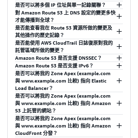
由於每個託管區域都有一組虛擬的名稱伺服器與
提供靈活性和控制，還可大幅節省開支。您可在
的記錄，可以根據您設定的配置配對任何網域名
錄關聯的存留時間 (TTL) 值設定。Amazon Route
是。您也可以使用別名記錄，將子網域
是否可以將多個 IP 位址與單一記錄關聯？
CAA (認證機構授權)
該區域關聯，Route 53 將根據您傳送 DNS 查詢的
如果您的網域名稱不是由 Route 53 管理，必
這裡
進一步了解 Amazon EC2。對於靜態和動態網
稱的請求。例如，*.example.com 之類的萬用字元
53 沒有為任何記錄類型設定預設 TTL。您必須為
(www.example.com, pictures.example.com 等) 對
是。交易式變更有助於確保變更的一致、可靠，
對 Amazon Route 53 上 DNS 設定的變更多快
MX (郵件交換記錄)
名稱伺服器為 example.com 的 DNS 查詢提供不同
須通知為您提供網域名稱註冊服務的註冊機
站，您可以使用 Amazon CloudFront 為您的全球
DNS 記錄將配對 www.example.com 和
每個記錄指定 TTL，讓快取 DNS 解析器能夠在
應到 ELB 負載平衡器、CloudFront 分發或 S3 網
且不受其他變更影響。Amazon Route 53 經過精
是。將多個 IP 地址與單一記錄關聯，通常用於平
才能傳播到全球？
的回答。
構，將您網域的名稱伺服器更新為與託管區域
最終使用者提供低延遲的傳輸。您可在
這裡
進一
subdomain.example.com 的查詢。
TTL 指定的時間長度內快取您的 DNS 記錄。
NAPTR (名稱授權指標記錄)
站儲存貯體。
心設計，可以在任何個別 DNS 伺服器上徹底完成
衡地理位置上分散的 Web 伺服器負載。Amazon
是否能查看我在 Route 53 資源所做的變更及
關聯的名稱伺服器。如果您的網域名稱是由
步了解 Amazon CloudFront。
變更，或者完全不變更。這有助於確保 DNS 查詢
Route 53 允許您為一個 A 記錄列出多個 IP 地址，
正常情況下，Amazon Route 53 的設計可以在 60
NS (名稱伺服器記錄)
其他操作的歷史記錄？
Route 53 管理，則網域名稱將自動與託管區域
始終都能獲得一致的回答，這在進行目標伺服器
並使用所有已設定 IP 位址清單回應 DNS 請求。
秒內將您對 DNS 記錄的更新傳播到其授權 DNS 伺
PTR (指標記錄)
是否能使用 AWS CloudTrail 日誌復原對我的
的名稱伺服器建立關聯。
切換等變更時非常重要。使用 API 時，每次呼叫
服器的全球網路中。API 呼叫傳回 INSYNC 狀態清
可以，透過 AWS CloudTrail，您可以記錄 Route
託管區域所做的變更？
SOA (起始授權記錄)
ChangeResourceRecordSets 都會傳回一個識別
單時，即表示變更已成功傳播到全球。
53 的 API 呼叫歷史記錄並寫入日誌。請參
Amazon Route 53 是否支援 DNSSEC？
SPF (寄件者政策架構)
符，可用來追蹤變更的狀態。狀態報告為 INSYNC
考
CloudTrail 產品頁面
開始使用。
否。我們建議您不要使用 CloudTrail 日誌來復原
Amazon Route 53 是否支援 IPv6？
請注意，快取 DNS 解析器不在 Amazon Route 53
時，表示您的變更已在所有 Route 53 DNS 伺服器
對託管區域的變更，因為使用 CloudTrail 日誌重
SRV (服務定位器)
是。您可以為現有和新的公共託管區域啟用
是否可以將我的 Zone Apex (example.com
服務的控制範圍內，它們將根據其存留時間 (TTL)
上執行完畢。
建您的區域變更歷史記錄可能不完整。
DNSSEC 簽署，以及為 Amazon Route 53
是。Amazon Route 53 支援正向 (AAAA) 和反向
TXT (文字記錄)
與 www.example.com 比較) 指向 Elastic
快取您的資源紀錄集。變更的 INSYNC 或
Resolver 啟用 DNSSEC 驗證。此外，Amazon
(PTR) IPv6 記錄。Amazon Route 53 服務本身也
Load Balancer？
Amazon Route 53 也提供別名記錄，這是
PENDING 狀態僅指出 Route 53 的授權 DNS 伺服
您的 AWS CloudTrail 日誌適用於安全分析、資源
Route 53 在註冊網域時允許 DNSSEC。
可在 IPv6 使用。IPv6 網路上的遞迴 DNS 解析程
是否可以將我的 Zone Apex (example.com
Amazon Route 53 特定的 DNS 延伸。您可以
器狀態。
變更追蹤以及合規稽核等目的。
式可使用 IPv4 或 IPv6 傳輸，將 DNS 查詢提交給
是。Amazon Route 53 提供一種稱為「別名」記
與 www.example.com 比較) 指向 Amazon
建立別名記錄將流量路由到選定的 AWS 資
Amazon Route 53。Amazon Route 53 運作狀態
錄的特殊記錄類型，可讓您將 Zone Apex
S3 上託管的網站？
源，包括 Amazon Elastic Load Balancing 負載
檢查也支援使用 IPv6 協定監控端點。
(example.com) DNS 名稱對應到 ELB 負載平衡器
平衡器、Amazon CloudFront 分發、AWS
是否可以將我的 Zone Apex (example.com
(如 my-loadbalancer-1234567890.us-west-
是。Amazon Route 53 提供一種稱為「別名」記
Elastic Beanstalk 環境、API Gateway、VPC 界
與 www.example.com 比較) 指向 Amazon
2.elb.amazonaws.com) 的 DNS 名稱。與負載平衡
錄的特殊記錄類型，可讓您將 Zone Apex
面端點，以及設定為網站的 Amazon S3 儲存
CloudFront 分發？
器關聯的 IP 地址可隨著擴展規模、縮減規模或軟
(example.com) DNS 名稱對應到 Amazon S3 網站