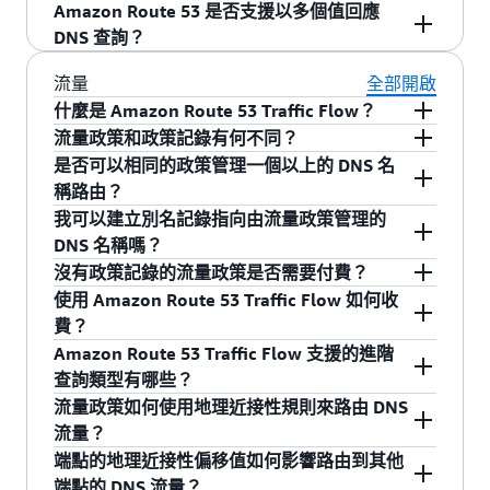
和 Geo DNS 無須預付費用或簽訂長期合約。客戶
Amazon Route 53 是否支援以多個值回應
別的 IP 地址。
路由類型 (例如 Latency Based Routing 和 DNS 備
位置，Route 53 會傳回包含該地區最具體的 Geo
只需按照實際的用量支付託管區域和查詢的費
Geo DNS 根據請求的地理位置來決定路由。在某
DNS 查詢？
援) 結合起來，以執行多種低延遲的容錯架構。關
DNS 記錄。換句話說，對於指定的最終使用者位
用。有關 Geo DNS 查詢的定價詳細資訊，請瀏覽
些情況下，地理位置是延遲最好的代理，但有些
DNS 查詢來自您建立的所有特定 Geo DNS 記錄都
於如何設定各種路由類型的資訊，請參閱
Amazon
置，Route 53 會先傳回州記錄。如果未找到任何
Amazon Route 53 定價頁面
。
情況則未必如此。LatencyBased Routing 使用檢
Route 53 現在支援回應 DNS 查詢的多值回答。雖
流量
全部開啟
不包含的位置。
Route 53 文件
。
州記錄，則 Route 53 會傳回國家/地區記錄。如
視器網路和 AWS 資料中心之間的延遲測量。這些
然無法取代負載平衡器，回應 DNS 查詢時傳回多
什麼是 Amazon Route 53 Traffic Flow？
果未找到任何國家/地區記錄，則 Route 53 會傳
測量可用來判斷要將使用者導向哪個端點。
個可檢查運作狀態 IP 地址的能力可透過 DNS 提高
流量政策和政策記錄有何不同？
Amazon Route 53 Traffic Flow 是一項簡單易用且
回洲記錄。最後，如果連洲記錄都找不到，則
可用性和負載平衡。如果您想要將流量隨機路由
是否可以相同的政策管理一個以上的 DNS 名
如果您的目標是將最終使用者延遲降到最低，我
經濟實惠的全球流量管理服務。使用 Amazon
是您定義將最終使用者請求路由到其中
Route 53 會傳回全球記錄。
流量政策
到多個資源 (像是 Web 伺服器)，可以為每個資源
稱路由？
們建議您使用 Latency Based Routing。如果您有
Route 53 Traffic Flow 可以為最終使用者提高您應
一個應用程式端點的一組規則。您可以使用
建立一個多值回答記錄，並選擇性地建立 Amazon
我可以建立別名記錄指向由流量政策管理的
合規、當地語系化需求，或有其他使用案例需要
用程式的效能和可用性，其方法是執行全球的多
Amazon Route 53 主控台的 Amazon Route 53
是。您可以用兩種方式的其中一種，重複使用政
Route 53 運作狀態檢查與每個記錄之間的關聯。
DNS 名稱嗎？
在特定地理位置到特定端點之間進行穩定路由，
個端點，而使用 Amazon Route 53 Traffic Flow 根
Traffic Flow 部分中的視覺化政策產生器來建立流
策來管理一個以上的 DNS 名稱。第一個方法是可
Amazon Route 53 針對每個 DNS 查詢的回應最多
沒有政策記錄的流量政策是否需要付費？
我們建議您使用 Geo DNS。
據延遲、地理和端點運作狀態，讓您的使用者連
量政策。您也可以將流量政策建立為 JSON 格式
以使用政策來建立其他的政策記錄。請注意，使
是，可建立別名記錄指向由流量政策管理的 DNS
支援八個運作狀態記錄。
使用 Amazon Route 53 Traffic Flow 如何收
線到最佳端點。Amazon Route 53 Traffic Flow 讓
的文字檔案，然後使用 Route 53 API、AWS CLI
用這個方法需額外付費，因為費用是按您建立的
名稱。
否。我們只收取政策記錄的費用；建立流量政策
費？
開發人員可以輕鬆地依據自己最在意的限制 (包括
或各種 AWS 開發套件來上傳這些政策。
每個政策記錄來計算。
本身不用付費。
Amazon Route 53 Traffic Flow 支援的進階
延遲、端點運作狀態、載入、地理近接性和地理)
我們會依照每個政策記錄向您收費。政策記錄代
查詢類型有哪些？
流量政策本身並不會影響將最終使用者路由傳送
第二個方法是使用政策建立一個政策記錄，然後
來建立路由流量的政策。客戶可以自訂這些範
表流量政策套用到特定 DNS 名稱 (如
流量政策如何使用地理近接性規則來路由 DNS
到您應用程式的方式，因為它尚未與您應用程式
對於使用政策來管理的每個其他 DNS 名稱，建立
本，或在 AWS 管理主控台使用簡單的視覺化政策
www.example.com)，以便使用流量政策來管理回
Traffic Flow 支援所有 Amazon Route 53 DNS
流量？
的 DNS 名稱 (如 www.example.com) 相關聯。若
標準 CNAME 記錄，指向所建立政策記錄的 DNS
產生器來從頭建立政策。
答該 DNS 名稱請求的方式。收費是按月計算，不
Routing 政策，包括延遲、端點運作狀態、多值回
端點的地理近接性偏移值如何影響路由到其他
要開始使用 Amazon Route 53 Traffic Flow 將流量
名稱。例如，如果您為 example.com 建立政策記
滿一個月則依比例分配。未透過政策記錄與 DNS
答、加權輪詢均衡和地理。除此之外，Traffic
當您建立流量政策時，可以指定 AWS 區域 (若您
端點的 DNS 流量？
透過您建立的流量政策傳送到應用程式，則您須
錄，接著可以為 www.example.com、