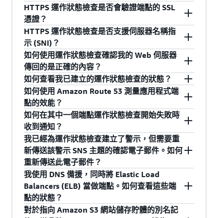
狀態檢查指向傳回 HTTP 重新導向的位置。
TTL 固定為 60 秒的別名記錄；對於這些端點類
援。尤其是，您可以使用 DNS 備援來設定簡單的
的定價詳細資訊。有關更多詳細資訊，請參閱
些記錄提供服務。這是容錯移轉步驟，可讓流量
HTTPS 運作狀態檢查是否會驗證端點的 SSL
型，您不需要調整 TTL 來使用 DNS 備援。
容錯移轉案例，其中 Route 53 會監控您的主要網
是。Route 53 支援透過 HTTPS、HTTP 或 TCP 進
Amazon Route 53 開發人員指南
。
開始路由到正常運作的端點，而不是故障的端
憑證？
站，並在主網站不可用時容錯移轉到備份網站。
行運作狀態檢查。
點。
HTTPS 運作狀態檢查是否支援伺服器名稱指
不會，HTTPS 運作狀態檢查會測試是否能夠透過
示 (SNI)？
SSL 連接端點，以及端點是否會傳回有效的 HTTP
如何使用運作狀態檢查確認我的 Web 伺服器
回應代碼。但是，它們不會驗證端點傳回的 SSL
是，HTTPS 運作狀態檢查支援 SNI。
傳回的是正確的內容？
憑證。
如何查看我已建立的運作狀態檢查的狀態？
您可以透過選擇 "Enable String Matching" 的選項
如何使用 Amazon Route 53 測量應用程式端
來使用 Route 53 運作狀態檢查，查看指定字串是
您可以在 Amazon Route 53 主控台或透過 Route
點的效能？
否存在於伺服器回應中。這個選項可用於檢查
53 API，查看運作狀態檢查的最新狀態及失敗的詳
如何在其中一個端點運作狀態檢查開始失敗時
Web 伺服器，驗證它所服務的 HTML 包含預期字
細原因。
Amazon Route 53 運作狀態檢查包含選用的延遲
收到通知？
串。或者，您可以建立一個專用狀態頁面，用它
測量功能，可提供端點花了多少時間來回應請求
我已經為運作狀態檢查建立了警示，但需要重
此外，每個運作狀態檢查的結果都會以 Amazon
從內部或操作角度來檢查伺服器的運作狀態。有
的相關資料。啟用延遲測量功能後，Amazon
因為每個 Route 53 運作狀態檢查的結果都做為
新傳送該警示 SNS 主題的確認電子郵件。如何
CloudWatch 指標的形式發佈，以顯示端點的運作
關更多詳細資訊，請參閱
Amazon Route 53 開發
Route 53 運作狀態檢查會產生額外的 Amazon
CloudWatch 指標來發佈，所以您可以設定全範圍
重新傳送此電子郵件？
狀態以及選擇性地顯示端點的回應延遲。您可以
人員指南
。
CloudWatch 指標，顯示 Amazon Route 53 運作
的 CloudWatch 通知，也可以設定當運作狀態檢
我使用 DNS 備援，同時將 Elastic Load
在 Amazon Route 53 主控台的運作狀態檢查標籤
狀態檢查器建立連線然後開始接收資料所需的時
查值變更為指定閾值以外的值時觸發的自動化動
您可以從 SNS 主控台重新傳送確認電子郵件。要
Balancers (ELB) 當做端點。如何查看這些端
中查看 Amazon CloudWatch 指標的圖表，以了解
間。Amazon Route 53 為每個執行 Amazon Route
作。首先，在 Route 53 或 CloudWatch 主控台
找到與該警示相關的 SNS 主題名稱，按一下
點的狀態？
運作狀態檢查的目前狀態及歷史狀態。您也可以
53 運作狀態檢查的 AWS 區域提供一組獨立的延
中，為運作狀態檢查指標設定一個 CloudWatch
Route 53 主控台內的警示名稱，然後在 "Send
對於指向 Amazon S3 網站儲存貯體的別名記
在該指標上建立 Amazon CloudWatch 警示，以便
遲指標。
警示。然後新增一個通知動作，指定您想要發佈
notification to" 方塊中查看。
要設定含 ELB 端點的 DNS 備援，建議的方法是使