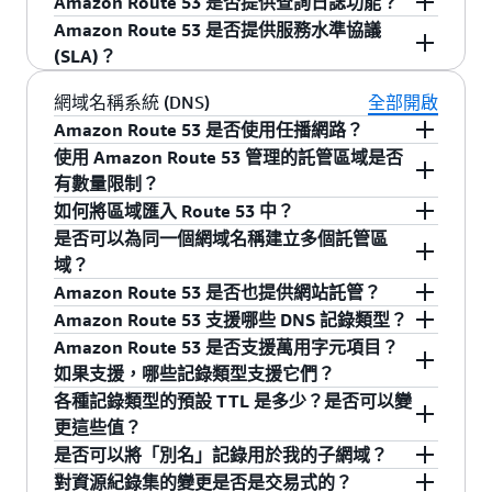
Amazon Route 53 是否提供查詢日誌功能？
53 名稱伺服器，這有助於確保高可用性。
錄，但不會包含名為 www.amazon.ca 的記錄。您
AWS IAM。
用的電子郵件，這可能表示您的帳戶或者付款詳
託管區域有 12 個小時的寬限期，如果您在建立託
Amazon Route 53 是否提供服務水準協議
可以使用 Route 53 管理主控台或 API 來建立、檢
此外，您還可以透過 AWS 管理主控台或
細資訊授權有問題。如需協助，請聯絡
AWS 客戶
管區域之後的 12 個小時內刪除它，便不會向您收
您可以將 Amazon Route 53 設為記錄 Amazon
(SLA)？
查、修改和刪除託管區域。您還可以使用管理主
API，將網域名稱轉移到 Route 53 中進行
服務
。
取此託管區域的費用。在寬限期結束後，我們會
Route 53 收到的查詢相關資訊，包括日期時間戳
控台或 API 註冊新的網域名稱，並將現有網域名
管理。
立即收取託管區域的標準月費。如果您在當月的
記、網域名稱、查詢類型、位置等。 設定查詢日
是。如果客戶的每月運行時間百分比在任何帳單
網域名稱系統 (DNS)
全部開啟
稱傳入 Route 53 進行管理。
最後一天建立託管區域，例如 1 月 31 日，一月的
誌之後，Amazon Route 53 便會開始傳送日誌到
週期低於我們的服務承諾，Amazon Route 53 權
Amazon Route 53 是否使用任播網路？
如果您還沒有網域名稱：
費用可能會和二月費用一起出現在二月的發票
CloudWatch Logs。您使用 CloudWatch Logs 工
威服務和 Amazon Route 53 Resolver 端點服務會
使用 Amazon Route 53 管理的託管區域是否
是。任一傳播是一種聯網和路由技術，可協助最
上。
具存取查詢日誌。如需詳細資訊，請參閱我們的
提供服務抵用金。如需詳細資訊，請參閱
使用 AWS 管理主控台或 API 註冊新的網域
Amazon
有數量限制？
終使用者根據網路的條件從最佳的 Route 53 位置
文件
。
Route 53 服務水準協議
名稱。
和
Amazon Route 53
如何將區域匯入 Route 53 中？
獲得 DNS 查詢的回答。如此一來，您的使用者可
每個 Amazon Route 53 帳戶最多可有 500 個託管
Resolver 端點服務水準協議
。
是否可以為同一個網域名稱建立多個託管區
Route 53 會自動建立託管區域，以存放您
透過 Route 53 獲得高可用性和提升的效能。
區域，而且每個託管區域最多可有 10,000 個資源
Route 53 支援匯入標準 DNS 區域檔，許多 DNS
域？
網域的 DNS 記錄。您還會收到四個頂層網
紀錄集。請填寫
提高上限申請
，我們將在兩個工
供應商都能匯出此檔案，也可以從 BIND 等標準
域 (TLD) 的四個 Route 53 名稱伺服器，這
Amazon Route 53 是否也提供網站託管？
作天之內答覆您的請求。
DNS 伺服器軟體中匯出。對於新建立的託管區
是。您可以透過建立多個託管區域，在「測試」
有助於確保高可用性。
Amazon Route 53 支援哪些 DNS 記錄類型？
域，以及除預設 NS 和 SOA 記錄之外皆為空的現
環境中驗證您的 DNS 設定，然後在「生產」託管
否。Amazon Route 53 屬於授權 DNS 服務，不提
Amazon Route 53 是否支援萬用字元項目？
最初將使用一組基本的 DNS 記錄填入您的託
有託管區域，可以將您的區域檔直接貼到 Route
區域中複製這些設定。例如，託管區域 Z1234 可
供
網站託管
。不過，您可以使用 Amazon Simple
Amazon Route 53 目前支援下列 DNS 記錄類型：
如果支援，哪些記錄類型支援它們？
管區域，其中包括可回應網域查詢的四個虛擬
53 主控台，Route 53 會自動在您的託管區域中建
以是 example.com 的測試版本，託管在名稱伺服
Storage Service (Amazon S3) 來託管靜態網站。
各種記錄類型的預設 TTL 是多少？是否可以變
名稱伺服器。您可以使用 AWS 管理主控台或
A (地址記錄)
立記錄。要開始使用區域檔匯入功能，請閱讀我
器 ns-1、ns-2、ns-3 和 ns-4 上。同樣地，託管區
要託管動態網站或其他 Web 應用程式，您可以使
是。為了讓您更加方便地為網域配置 DNS 設定，
更這些值？
呼叫 ChangeResourceRecordSet API，在這組
們的
Amazon Route 53 開發人員指南
中的逐步說
域 Z5678 可以是您的 example.com 的生產版本，
用 Amazon Elastic Compute Cloud (Amazon
Amazon Route 53 支援除 NS 記錄之外所有記錄類
AAAA (IPv6 地址記錄)
是否可以將「別名」記錄用於我的子網域？
記錄中新增、刪除或變更記錄。您可在
這裡
找
明。
託管在名稱伺服器 ns-5、ns-6、ns-7 和 ns-8 上。
EC2)；與傳統
Web 託管
解決方案相比，它不僅能
型的萬用字元項目。萬用字元項目是 DNS 區域中
DNS 解析器用於快取回應的時間是透過與各個記
CNAME (正式名稱記錄)
對資源紀錄集的變更是否是交易式的？
到支援的 DNS 記錄清單。