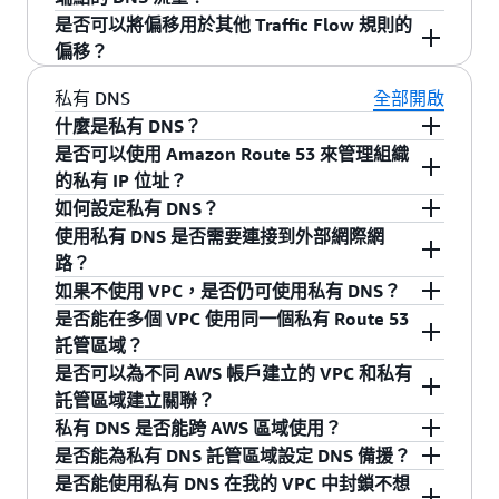
名稱關聯的流量政策無須付費。有關定價的詳細
Flow 還支援以地理近接性為基礎的路由及流量偏
使用 AWS 資源) 或每個端點的經緯度。例如，假
是否可以將偏移用於其他 Traffic Flow 規則的
建立一個
blog.example.com 和 www.example.net 建立
，這個記錄會將流量政策與您
政策記錄
資訊，請參閱
Amazon Route 53 定價頁面
。
移。
設您在 AWS 美國東部 (俄亥俄) 區域和美國西部
變更端點的地理近接性偏移值會擴大或縮小 Route
偏移？
DNS 記錄，並為每個記錄使用 example.com 的
擁有的 Amazon Route 53 託管區域內適當的 DNS
(奧勒岡) 區域都有 EC2 執行個體。當位於西雅圖
53 從中將流量路由到資源的區域大小。然而，地
CNAME 值。請注意，這個方法完全不適用於
名稱建立關聯。例如，如果想要使用命名為 my-
的使用者瀏覽您的網站時，地緣臨近度路由會將
理近接性偏移無法準確預期負載因素，因為地理
截至目前為止，偏移只能套用到地理近接性規
私有 DNS
全部開啟
Zone Apex 內的記錄，如 example.net、
first-traffic-policy 的流量政策來管理應用程式在
DNS 查詢路由至美國西部 (奧勒岡) 區域的 EC2 執
區域大小的細微偏差就可能包含或排除產生大量
則。
什麼是私有 DNS？
example.org 或 example.co.uk (網域名稱的前面不
www.example.com 上的流量，您要在託管區域
行個體，因為它的地理位置較近。如需詳細資
查詢的主要都會區。如需詳細資訊，請參閱我們
是否可以使用 Amazon Route 53 來管理組織
包含 www 或其他子網域)。對於 Zone Apex 內的
example.com 內建立 www.example.com 的政策
私有 DNS 是 Route 53 的一項功能，可以讓您在
訊，請參閱
地緣臨近度路由
文件。
的
文件
。
的私有 IP 位址？
記錄，您必須使用流量政策來建立政策記錄。
記錄，然後選擇 my-first-traffic-policy 做為流量
VPC 中擁有授權 DNS，而不會將您的 DNS 記錄
如何設定私有 DNS？
政策。
(包括資源名稱及其 IP 位址) 公開給網際網路。
是，您可以使用 Amazon Route 53 的私有 DNS 功
使用私有 DNS 是否需要連接到外部網際網
能，在 Virtual Private Clouds (VPC) 內管理私有
要設定私有 DNS，您可以在 Route 53 中建立託管
在 Amazon Route 53 主控台的 Amazon Route 53
路？
IP 位址。您可以透過私有 DNS 建立私有的託管區
區域，選擇讓託管區域變成「私有」的選項，再
Traffic Flow 和 Amazon Route 53 託管區域這兩個
如果不使用 VPC，是否仍可使用私有 DNS？
域，當查詢來自您與私有託管區域關聯的 VPC 內
將託管區域與您的其中一個 VPC 建立關聯。建立
您可以使用不連接網際網路的 VPC 中的資源來解
部分都可以看到政策記錄。
是否能在多個 VPC 使用同一個私有 Route 53
部時，Route 53 就只會傳回這些記錄。有關更多
託管區域後，您可以將其與其他 VPC 建立關聯。
析內部 DNS 名稱。但是，如果要更新私有 DNS 託
否。Route 53 私有 DNS 使用 VPC 來管理可見
託管區域？
詳細資訊，請參閱
Amazon Route 53 文件
。
請參閱
Amazon Route 53 文件
，了解如何設定私
管區域的設定，您需要網際網路連線來存取 Route
性，並為私有 DNS 託管區域提供 DNS 解析。為了
是否可以為不同 AWS 帳戶建立的 VPC 和私有
有 DNS 的完整詳細資訊。
53 API 端點，這個端點在 VPC 的外部。
利用 Route 53 私有 DNS，您必須設定一個 VPC
是，您可以將多個 VPC 關聯到單一託管區域。
託管區域建立關聯？
並將資源遷移到其中。
私有 DNS 是否能跨 AWS 區域使用？
是，您可以將屬於不同帳戶的 VPC 關聯到單一託
是否能為私有 DNS 託管區域設定 DNS 備援？
管區域。您可以在
這裡
查看更多詳細資訊。
是。DNS 回答可以在與私有託管區域關聯的每個
是否能使用私有 DNS 在我的 VPC 中封鎖不想