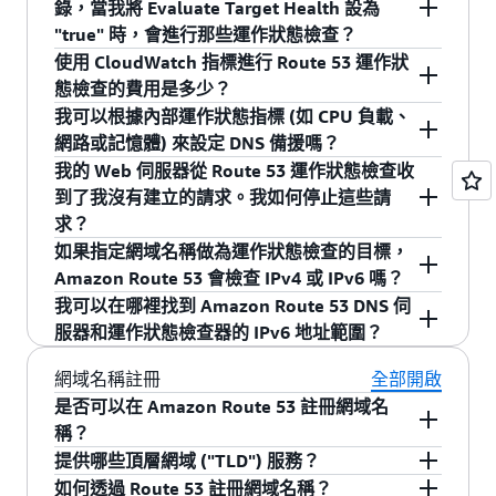
錄，當我將 Evaluate Target Health 設為
在運作狀態檢查的狀態發生變化時傳送通知。
通知的電子郵件或 SNS 主題。請參閱
Route 53 開
用具有 "Evaluate Target Health" 選項的別名記
"true" 時，會進行那些運作狀態檢查？
在 SNS 主控台中，展開主題清單，然後從警示中
發人員指南
，了解完整的詳細資訊。
錄。因為使用此選項時不用自己建立 ELB 端點的
所有 Amazon Route 53 運作狀態檢查的 Amazon
使用 CloudWatch 指標進行 Route 53 運作狀
選擇主題。開啟 "Create Subscription" 方塊並為通
運作狀態檢查，因此 Route 53 不會為這些端點產
Amazon Route 53 會在每個 AWS 區域執行
CloudWatch 指標也可以在 Amazon CloudWatch
態檢查的費用是多少？
訊協定選擇電子郵件，然後輸入所需的電子郵件
生特定的 CloudWatch 指標。
Amazon S3 服務本身的運作狀態檢查。在指向
主控台中查看。每個 Amazon CloudWatch 指標都
我可以根據內部運作狀態指標 (如 CPU 負載、
地址。按一下 "Subscribe" 將重新傳送確認電子郵
Amazon S3 網站儲存貯體的別名記錄上啟用
Route 53 運作狀態檢查的 CloudWatch 指標可供
包含運作狀態檢查 ID (如 01beb6a3-e1c2-4a2b-
網路或記憶體) 來設定 DNS 備援嗎？
件。
有兩種方式可以取得負載平衡器的運作狀態檢查
Evaluate Target Health 後，Amazon Route 53 會
免費使用。
a0b7-7031e9060a6a)，您可使用它來識別該指標
我的 Web 伺服器從 Route 53 運作狀態檢查收
指標。第一種方式是，Elastic Load Balancing 會
將您的儲存貯體所在的 AWS 區域中的 Amazon S3
是。Amazon Route 53 以指標為基礎的運作狀態
追蹤的運作狀態檢查。
到了我沒有建立的請求。我如何停止這些請
發佈指標指出負載平衡器的運作狀態，以及負載
服務的運作狀態列入考慮。Amazon Route 53 不
檢查可讓您根據 Amazon CloudWatch 內提供的任
求？
平衡器上正常運作的執行個體數量。有關針對
會檢查是否有某個特定儲存貯體或是否包含有效
何指標來執行 DNS 備援，這些指標包括 AWS 提
如果指定網域名稱做為運作狀態檢查的目標，
ELB 設定 CloudWatch 指標的詳細資訊，請參閱
的網站內容；只有在您的儲存貯體所在的 AWS 區
供的指標和您自己應用程式提供的自訂指標。當
有時 Amazon Route 53 客戶會建立運作狀態檢
Amazon Route 53 會檢查 IPv4 或 IPv6 嗎？
ELB 開發人員指南
。第二種方式是，您可以對照
域中的 Amazon S3 服務本身無法使用時，
您在 Amazon Route 53 內建立以指標為基礎的運
查，其中指定了不屬於他們的 IP 位址或網域名
我可以在哪裡找到 Amazon Route 53 DNS 伺
ELB 提供的 CNAME (例如 elb-example-
Amazon Route 53 才會容錯移轉到其他位置
作狀態檢查時，只要關聯的 Amazon CloudWatch
稱。如果您的 Web 伺服器收到了不需要的 HTTP
如果指定網域名稱做為 Amazon Route 53 運作狀
服器和運作狀態檢查器的 IPv6 地址範圍？
123456678.us-west-2.elb.amazonaws.com) 建立
指標進入警示狀態，運作狀態檢查就會無法正常
請求，而且您追蹤到 Amazon Route 53 運作狀態
態檢查的端點，Amazon Route 53 會查詢該網域
自己的運作狀態檢查。您不會將此運作狀態檢查
運作。
檢查，請
使用此表單
來提供不需要之運作狀態檢
名稱的 IPv4 地址，並使用 IPv4 連線到端點。
AWS 現在使用 JSON 格式發佈自己目前的 IP 位址
網域名稱註冊
全部開啟
用於 DNS 備援本身 (因為 "Evaluate Target
查的相關資訊，然後我們將與客戶合作來修正此
Amazon Route 53 將不會嘗試查詢網域名稱指定
範圍。若要查看目前的範圍，請使用下列連結下
是否可以在 Amazon Route 53 註冊網域名
Health" 選項會為您提供 DNS 備援)，但是您可以
以指標為基礎的運作狀態檢查能夠為標準 Amazon
問題。
之端點的 IPv6 地址。如果要對 IPv6 而非 IPv4 執
載 .json 檔案。如果以程式設計方式存取這個檔
稱？
查看此運作狀態檢查的 CloudWatch 指標，並建
Route 53 運作狀態檢查無法存取的端點啟用 DNS
行運作狀態檢查，選取 "IP address" 而不是
案，請確定應用程式只在成功驗證 AWS 伺服器傳
提供哪些頂層網域 ("TLD") 服務？
立警示以在運作狀態檢查失敗時通知您。
備援，例如，僅有私有 IP 地址的 Virtual Private
是。您可以使用 AWS 管理主控台或 API 透過
"domain name" 做為端點類型，並在 "IP address"
回的 TLS 憑證之後才下載檔案。
如何透過 Route 53 註冊網域名稱？