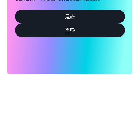
羅拉多州
奧勒岡州
海沃德，
克雷塔
是
加利福尼
羅，墨西
否
亞州
哥
休斯頓，
鹽湖城，
德克薩斯
猶他州
州
聖荷西，
傑克遜維
加利福尼
爾，佛羅
亞州
里達州
西雅圖，
堪薩斯
華盛頓州
城，密蘇
南本德，
里州
印第安納
洛杉磯，
州
加利福尼
聖路易