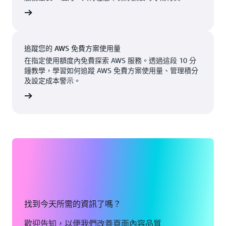
州
西州
美國東部 (維吉
費帳戶
尼亞北部)
可用
即將推出
Atlanta.
紐約，紐
GA
約州
美國東部 (俄亥
俄)
追蹤您的 AWS 免費方案使用量
波士頓，
紐瓦克，
在指定使用額度內免費探索 AWS 服務。透過這段 10 分
美國西部 (奧勒
麻薩諸塞
新澤西州
鐘教學，學習如何追蹤 AWS 免費方案使用量、管理積分
岡)
州
及設定成本警示。
帕洛阿爾
看教學
芝加哥，
托，加利
伊利諾州
福尼亞州
哥倫布，
鳳凰城，
俄亥俄州
亞利桑那
州
達拉斯/
沃斯堡，
費城，賓
德克薩斯
夕法尼亞
州
州
找到今天所需的資訊了嗎？
丹佛，科
波特蘭，
歡迎告知，以便我們改善頁面內容品質