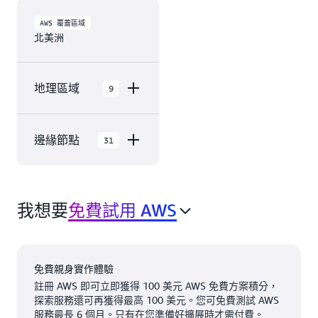
AWS 覆蓋區域
北美洲
地理區域
9
AWS GovCloud
邊緣節點
31
(美國東部)
AWS GovCloud
北美洲 AWS 雲端在 9
(美國西部)
個 地理區域 內有 31
加拿大 (中部)
我想要
免費試用 AWS
個 可用區域，包含
31 個 邊緣網路位置
加拿大西部 (卡
和 3 個 邊緣快取位
加利)
置。
墨西哥 (中部)
免費親身實作體驗
註冊 AWS 即可立即獲得 100 美元 AWS 免費方案積分，
阿什本，
納什維
美國西部 (加利
探索服務還可再獲得最高 100 美元。您可免費測試 AWS
維吉尼亞
爾，田納
佛尼亞北部)
服務最長 6 個月。只有在您準備好擴展時才需付費。