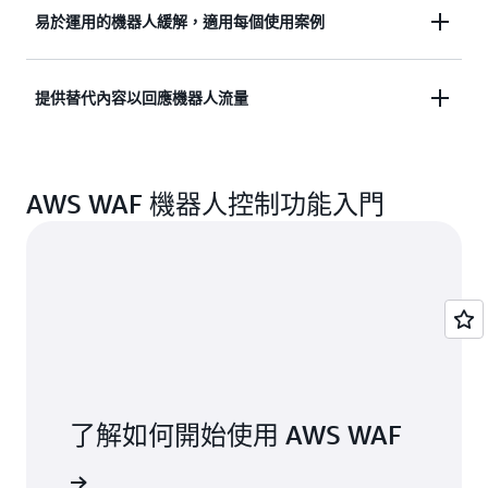
當您搭配 Amazon CloudFront 運用 AWS WAF 時，
易於運用的機器人緩解，適用每個使用案例
機器人控制功能可在網路邊緣封鎖不需要的機器人流
量。機器人控制功能可協助您將機器人對應用程式效
運用傳統機器人偵測技術 (例如分析靜態請求資料) 可
提供替代內容以回應機器人流量
能的影響降至最低，並減少營運及基礎架構成本。機
偵測常見機器人。針對目標機器人的 AWS 機器人控
器人控制功能還可刪除可能扭曲網站與轉換指標的機
制功能採用進階偵測技術 (例如以行為為基礎的偵測)
器人流量，進而提高 Web 分析的準確性。
您可利用機器人控制功能與其他 WAF 功能 (例如自訂
來偵測試圖逃避偵測的機器人。針對目標機器人的
AWS WAF 機器人控制功能入門
回應及請求 header 注入) 來為機器人流量建立自訂應
AWS 機器人控制功能有助於改善零售網站的使用者
用程式工作流程。例如，您可允許複製或「抓取」定
體驗，同時降低欺詐交易及基礎架構成本計費。
價資料的機器人，因為其可能驅動造訪您網站的流
量，但您可能因機器人發出過量請求並導致您的即時
定價資料庫不堪負荷而將其封鎖。您可利用 AWS
WAF 路由機器人流量到快取定價資料的替代端點，
同時路由使用者流量到提供即時定價資料的頁面。
了解如何開始使用 AWS WAF
入門頁面