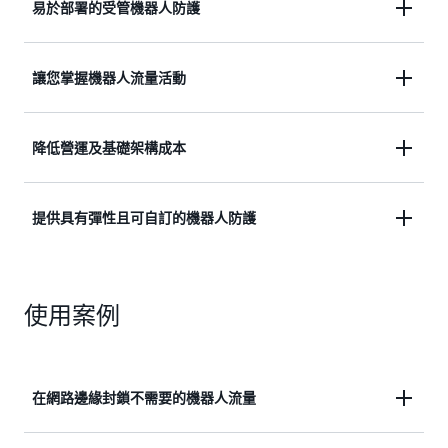
易於部署的受管機器人防護
新增 AWS 受管規則群組至 Web 存取控制清單，即可
讓您掌握機器人流量活動
啟用機器人控制功能，讓您輕鬆為運用 Amazon
CloudFront、Application Load Balancer、Amazon
所有 AWS WAF 客戶都會獲得預先組建的儀表板，並
API Gateway 或 AWS AppSync 的應用程式新增機器
降低營運及基礎架構成本
根據採樣資料針對您的應用程式顯示何者具高度機器
人防護。無需其他基礎架構、DNS 變更或 TLS 憑證
人活動。對於啟用機器人控制功能的客戶，您將針對
管理。
機器人活動獲得即時、詳細及請求層級的可見性。
機器人控制功能可協助您針對抓取器、掃描器與爬蟲
提供具有彈性且可自訂的機器人防護
程式 Web 流量降低與其相關的成本。機器人控制功
能會在邊緣封鎖不需要的機器人流量，防止其增加應
在多數使用案例中，無需額外設定即可開啟機器人控
用程式處理成本或影響應用程式效能。機器人控制功
使用案例
制功能，但您也可進行高度
自訂
以便滿足特定需求。
能為常見使用案例提供
免費用量方案
。
您可指定機器人控制功能評估哪些請求、針對不同類
別的機器人採取不同動作，或結合機器人控制功能結
果與 WAF 自訂規則來允許或封鎖特定機器人。
在網路邊緣封鎖不需要的機器人流量