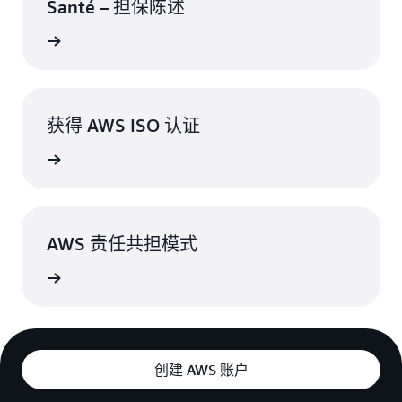
Santé – 担保陈述
对包含健康数据的信息系统进行管理和运
5.
欧洲（西班牙）
了解更多
营。
欧洲地区（瑞典斯德哥尔摩）
健康数据备份。
6.
欧洲（非欧洲经济区）– 仅有资格参加活动 3-6
获得 AWS ISO 认证
欧洲地区（英国伦敦）
欧洲（瑞士苏黎世）
了解详情
美洲 – 仅有资格参加活动 3-6
美国东部（弗吉尼亚州北部）
AWS 责任共担模式
美国东部（俄亥俄）
了解详情
美国西部（俄勒冈）
美国西部（加利福尼亚北部）
加拿大（中部）
加拿大西部（卡尔加里）
创建 AWS 账户
南美洲（巴西圣保罗）