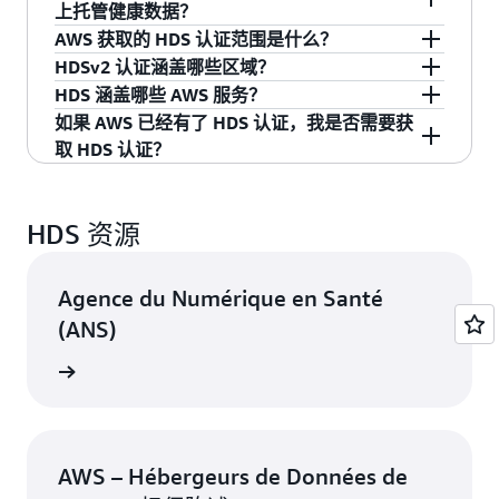
年推出，加强了受法国法律管辖的个人健康数据
HDS v1.1 认证已被通过过渡审计获得的 v2.0 认证
上托管健康数据？
的安全和保护。主要变更包括：
所取代。AWS 现已通过当前 v2.0 框架的认证。
AWS 获取的 HDS 认证范围是什么？
可以。AWS 在 27 个区域拥有 HDSv2 认证。对于
HDSv2 认证涵盖哪些区域？
规定健康数据存储（活动 1 和
数据主权要求
受活动 1 和 2 欧洲经济区数据驻留要求约束的客
AWS 于 2026 年 4 月 21 日获得了 HDSv2 认证，
HDS 涵盖哪些 AWS 服务？
2）只能在欧洲经济区（EEA）内进行。
户，六个欧洲经济区区域（法兰克福、爱尔兰、
涵盖了 HDS 框架的所有六项活动：
根
重要 – 物理托管的数据驻留（活动 1 和 2）：
如果 AWS 已经有了 HDS 认证，我是否需要获
米兰、巴黎、斯德哥尔摩、西班牙）确保在 2026
和可能受非
据 HDSv2 框架，活动 1 和 2 要求健康数据仅在欧
要获取 HDS 认证，IT 提供商必须先获得 ISO
加强了有关从处理者的透明度义务
取 HDS 认证？
活动 1 和 2 – 物理基础设施（仅限欧洲经济区
年 5 月 16 日的强制性过渡截止日期之后不间断地
欧洲立法影响的风险。
洲经济区（EEA）内进行物理存储。这意味着，如
27001 认证。AWS ISO 27001 认证涵盖的服务包
遵守规定。所有 27 个认证区域仍有资格参加活动
区域）
果您受到 HDS 要求的约束，您的静态健康数据必
含在 HDS 的范围内。ISO/IEC 27001:2022 涵盖的
根据
责任共担模式
，客户有责任评估他们自己的
并加强了数据可移植
符合欧洲网络安全标准
对物理站点的运营条件进行预置和维护，
3-6。
1.
须位于下面列出的欧洲经济区区域之一。活动 3
AWS 服务可以在
ISO 认证网页
上找到。
合规性要求。请查看 ANS 网站了解更多详细信
性/可逆性要求。
HDS 资源
以托管用于健康数据处理的信息系统的硬件基
至 6（虚拟基础设施、平台托管、管理/操作和备
息。HDS 标准可以在
ANS 网站
上找到。
础设施。
根据
责任共担模式
，
客户有责任评估自身的合规
份）不受此地理限制的约束，可以从任何认证区
Agence du Numérique en Santé
要求，包括 HDS 版本 2.0 带来的影响。HDS 要求
对用于健康数据处理的信息系统的硬件基
域提供。
2.
可以在
ANS 网站
上找到。
础设施运营条件进行预置和维护。
(ANS)
欧洲（EEA）– 有资格参加所有活动（1-6）
活动 3-6 – 虚拟基础设施、平台、操作和备份
了解详情
（所有 27 个认证区域）
欧洲地区（德国法兰克福）
对用于健康数据处理的信息系统的虚拟基础
3.
欧洲地区（爱尔兰）
设施运营条件进行预置和维护。
欧洲地区（意大利米兰）
对托管信息系统应用程序的平台的运营条件
4.
AWS – Hébergeurs de Données de
欧洲地区（法国巴黎）
进行预置和维护。