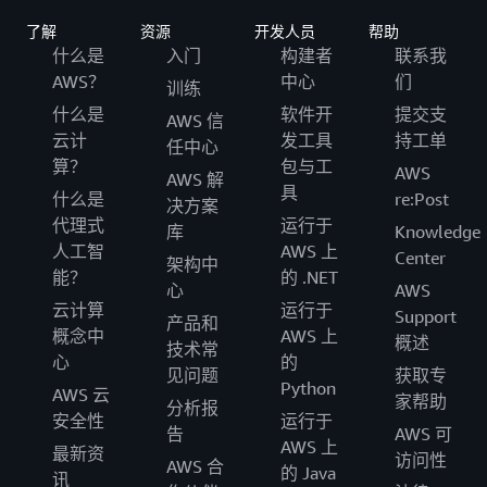
了解
亚太地区和大洋洲 – 仅有资格参加活动 3-6
资源
开发人员
帮助
什么是
入门
构建者
联系我
亚太地区（日本东京）
AWS？
中心
们
训练
亚太地区（澳大利亚悉尼）
什么是
软件开
提交支
AWS 信
云计
发工具
持工单
亚太地区（澳大利亚墨尔本）
任中心
算？
包与工
AWS
亚太地区（新加坡）
AWS 解
具
什么是
re:Post
决方案
亚太地区（印度孟买）
代理式
运行于
库
Knowledge
亚太地区（韩国首尔）
人工智
AWS 上
Center
架构中
亚太地区（香港）
能？
的 .NET
心
AWS
亚太地区（印度尼西亚雅加达）
云计算
运行于
Support
产品和
概念中
AWS 上
亚太地区（日本大阪）
概述
技术常
心
的
亚太地区（印度海得拉巴）
见问题
获取专
Python
AWS 云
家帮助
分析报
中东和以色列 – 仅有资格参加活动 3-6
安全性
运行于
告
AWS 可
AWS 上
最新资
访问性
中东（阿联酋迪拜）
AWS 合
的 Java
讯