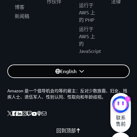
作伙伴
法律
以色列（特拉维夫）
运行于
博客
AWS 上
新闻稿
的 PHP
运行于
AWS 上
的
JavaScript
English
Amazon 是一个倡导机会均等的雇主：反对少数族裔、妇女、残
疾人士、退伍军人、性别认同、性取向和年龄歧视。
1
联系

售前
回到顶部