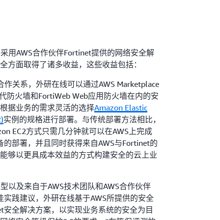
识别和控制等在内的领先的安全保护功能，集
威胁情报服务，以高性能、高威胁检测率为外研在线
。FortiGate所提供的网络和安全可视化界面
tiWeb 的多层关联方法，结合 FortiGuard
务，保护了外研在线的Web业务免遭 OWASP 十大
用AWS合作伙伴Fortinet提供的网络安全解
、僵尸网络以及其他诸多威胁。
全方面取得了诸多收益，这些收益包括：
好合作关系，外研在线可以通过AWS Marketplace
一代防火墙和FortiWeb Web应用防火墙在内的安
的威胁检测能力
根据业务的需求灵活的选择
Amazon Elastic
)
实例的规格进行部署。与传统部署方法相比，
于人工智能的机器学习解决了正确的和错误的威胁检测
Amazon EC2方式只需几分钟就可以在AWS上完成
全运营团队无需繁琐地管理白名单和微调威胁检
设备的部署，并且同时获得来自AWS与Fortinet的
有接近100％的准确度，可以检测异常，然后
能够以更具成本效益的方式构建安全的云上业
一点与那些对所有异常都加以阻断而不考虑其
包括用户跟踪、设备指纹识别和威胁权衡等其
Web 几乎可以帮助外研在线消除所有误报场景。
型以及来自于AWS技术团队和AWS合作伙伴
机器学习标记异常后，外研在线的IT安全团队在采取
的最佳实践建议，外研在线基于AWS所提供的安全
准确的确定威胁是否成立，确保关键应用程序
inet安全解决方案，以实现业务系统的安全为目