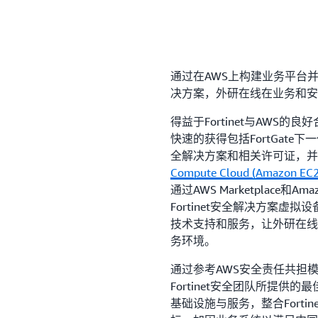
入侵防御、防恶意软件、应用
成了FortiGuard实验室
的云环境提供了全面的威胁防御
大大降低了安全运维的复杂度。For
Labs 的 Web 应用安全服
通过在AWS上构建业务平台并采
安全攻击、最新应用程序漏洞
决方案，外研在线在业务和安
得益于Fortinet与AWS的良
快速的获得包括FortGate下
基于机器学习提供更好
全解决方案和相关许可证，并
Compute Cloud (Amazon EC2
AWS上的FortiWeb 基
通过AWS Marketplace和
误报，因此外研在线的IT安
Fortinet安全解决方案虚拟
测策略。双层机器学习引擎具
技术支持和服务，让外研在线
判断它们是否真的是威胁，这
务环境。
意图的其它方法有所不同。与
他工具结合使用时，Forti
通过参考AWS安全责任共担模
AWS上的FortiWeb通过
Fortinet安全团队所提供
进一步防御动作之前可以快速
基础设施与服务，整合Fort