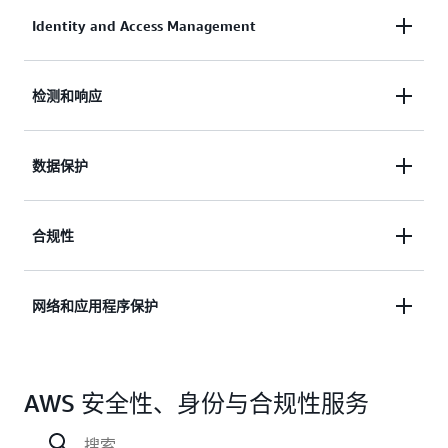
Identity and Access Management
AWS Identity 服务有助于您安全地批量管理身份、资
检测和响应
源和权限。借助 AWS，您可以为员工和面向客户的
应用程序提供身份服务，以快速入门并管理工作负载
AWS 检测和响应服务通过持续识别安全风险并确定
数据保护
和应用程序的访问权限。
其优先级，同时在开发生命周期的早期整合安全实
践，帮助您改善整个 AWS 环境的安全状况并简化安
了解详情
AWS 提供的服务可帮助您保护数据、账户和工作负
合规性
全操作。
载免受未经授权的访问。AWS 数据保护服务提供加
密功能、密钥管理和敏感数据发现，以帮助您保护数
了解详情
AWS 让您可以全面了解合规状况，并使用自动合规
网络和应用程序保护
据和工作负载。
性检查（基于您的组织遵守的 AWS 最佳实践和行业
标准），持续监控您的环境。
了解详情
网络和应用程序保护服务可帮助您在组织中的网络控
了解详情
AWS 安全性、身份与合规性服务
制点强制执行精细的安全策略。AWS 服务可帮助您
检查和过滤流量，以防止主机、网络和应用程序级别