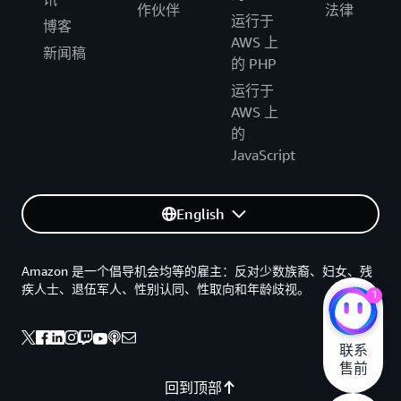
作伙伴
法律
运行于
博客
AWS 上
新闻稿
的 PHP
运行于
AWS 上
的
JavaScript
English
Amazon 是一个倡导机会均等的雇主：反对少数族裔、妇女、残
疾人士、退伍军人、性别认同、性取向和年龄歧视。
1
联系

售前
回到顶部