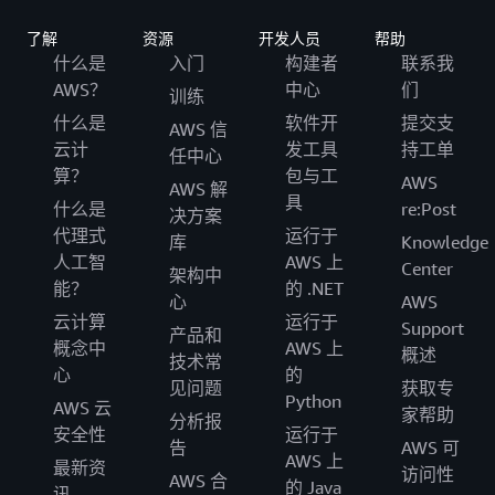
了解
资源
开发人员
帮助
什么是
入门
构建者
联系我
AWS？
中心
们
训练
什么是
软件开
提交支
AWS 信
云计
发工具
持工单
任中心
算？
包与工
AWS
AWS 解
具
什么是
re:Post
决方案
代理式
运行于
库
Knowledge
人工智
AWS 上
Center
架构中
能？
的 .NET
心
AWS
云计算
运行于
Support
产品和
概念中
AWS 上
概述
技术常
心
的
见问题
获取专
Python
AWS 云
家帮助
分析报
安全性
运行于
告
AWS 可
AWS 上
最新资
访问性
AWS 合
的 Java
讯