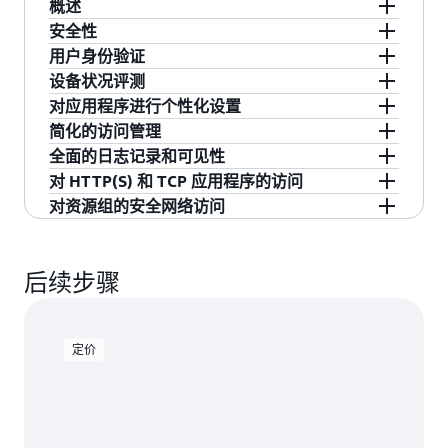
概述
安全性
AWS Verified Access 可在无需 VPN 的情况下提供
用户身份验证
对企业应用程序和资源的安全访问。它允许您根
借助 Verified Access，您可以为数据库和 EC2 实
设备状况评测
据用户的身份和设备安全状态定义精细的访问策
例等企业应用程序和资源配置精细的访问策略。
Verified Access 与 AWS IAM Identity Center 无缝
对应用程序进行个性化设置
略，并对每个访问请求执行这些策略，以此提高
Verified Access 会根据精细的上下文访问策略不断
集成，允许终端用户通过基于 SAML 的第三方身
Verified Access 与第三方设备管理服务集成，提供
简化的访问管理
您的安全性。它还简化了安全操作，管理员可以
验证每个访问请求，并动态调整访问权限。它可
份提供者（IdP）进行身份验证。如果您已经有与
额外的安全环境。因此，您可以使用用户设备的
Verified Access 将已签名的身份上下文（例如用户
全面的日志记录和可见性
从单一界面为具有类似安全需求的应用程序和资
以确保仅在用户满足指定的安全要求（例如用户
OpenID Connect 兼容的自定义 IdP 解决方案，
安全性和合规性状态来额外评测访问尝试。
别名）传递给您的应用程序。这可以帮助您使用
借助 Verified Access，您可以将具有类似安全需求
对 HTTP(S) 和 TCP 应用程序的访问
源创建、分组和管理访问策略。Verified Access 会
身份和设备安全状态）时才授予和维护访问权
Verified Access 还可以直接连接您的 IdP，对用户
此上下文对应用程序进行个性化设置，无需在应
的应用程序分为一组，通过单一界面创建和管理
Verified Access 会持续监控和详细记录访问尝试，
对资源组的安全网络访问
记录每次访问尝试，让您可以高效地响应安全和
限。
进行身份验证。
用程序中重新对用户进行身份验证。签名上下文
访问策略。组中的所有应用程序共享一种全局策
让您可以快速响应安全和连接事件。Verified
提供对 HTTP(S) 应用程序（如基于浏览器的应用
连接事件。
还可以保护您的应用程序，以防意外禁用 Verified
略，从而建立起基准安全级别。这样就无需为每
Access 支持将这些日志传送到 Amazon Simple
程序）和 TCP 应用程序（如 Git 存储库）的安全
通过指定 IP 地址和端口范围，提供对 VPC 内的一
Access，因为如果应用程序未收到上下文，则可能
个应用程序单独管理策略。例如，您可以对所有
Storage Service（Amazon S3）、Amazon
访问，这些应用程序可以通过命令行终端或桌面
组 AWS 基础设施资源（如 EC2 实例）的访问。
后续步骤
拒绝请求。
“开发”应用程序进行分组，并设置组范围的访问策
CloudWatch Logs 和 Amazon Kinesis Data
应用程序访问。
略。
Firehose。Verified Access 支持开放网络安全模式
框架（OCSF）日志记录格式，使您可以使用受支
定价
持的安全信息和事件管理（SIEM）以及可观测性
提供程序中的一个来分析日志。