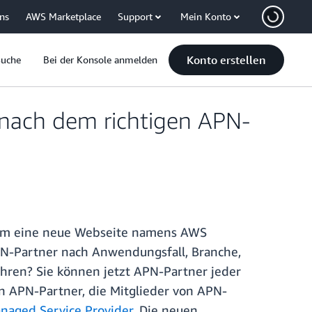
uns
AWS Marketplace
Support
Mein Konto
Konto erstellen
Suche
Bei der Konsole anmelden
 nach dem richtigen APN-
dem eine neue Webseite namens AWS
PN-Partner nach Anwendungsfall, Branche,
hren? Sie können jetzt APN-Partner jeder
n APN-Partner, die Mitglieder von APN-
naged Service Provider
. Die neuen