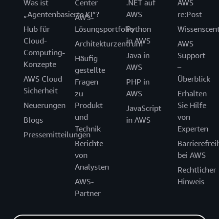
Was ist
Center
.NET auf
AWS
„Agentenbasierte KI“?
AWS
re:Post
AWS-
Hub für
Lösungsportfolio
Python
Wissenscen
Cloud-
in AWS
Architekturzentrum
AWS
Computing-
Java in
Support
Häufig
Konzepte
AWS
–
gestellte
AWS Cloud
Überblick
Fragen
PHP in
Sicherheit
zu
AWS
Erhalten
Neuerungen
Produkt
Sie Hilfe
JavaScript
und
von
Blogs
in AWS
Technik
Experten
Pressemitteilungen
Berichte
Barrierefrei
von
bei AWS
Analysten
Rechtlicher
AWS-
Hinweis
Partner