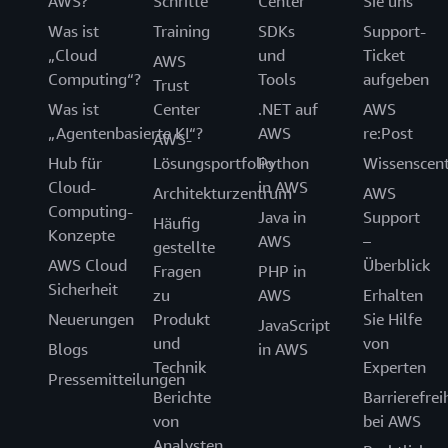
AWS?
Schritte
Center
Sie uns
Was ist
Training
SDKs
Support-
„Cloud
und
Ticket
AWS
Computing“?
Tools
aufgeben
Trust
Was ist
Center
.NET auf
AWS
„Agentenbasierte KI“?
AWS
re:Post
AWS-
Hub für
Lösungsportfolio
Python
Wissenscen
Cloud-
in AWS
Architekturzentrum
AWS
Computing-
Java in
Support
Häufig
Konzepte
AWS
–
gestellte
AWS Cloud
Überblick
Fragen
PHP in
Sicherheit
zu
AWS
Erhalten
Neuerungen
Produkt
Sie Hilfe
JavaScript
und
von
Blogs
in AWS
Technik
Experten
Pressemitteilungen
Berichte
Barrierefrei
von
bei AWS
Analysten