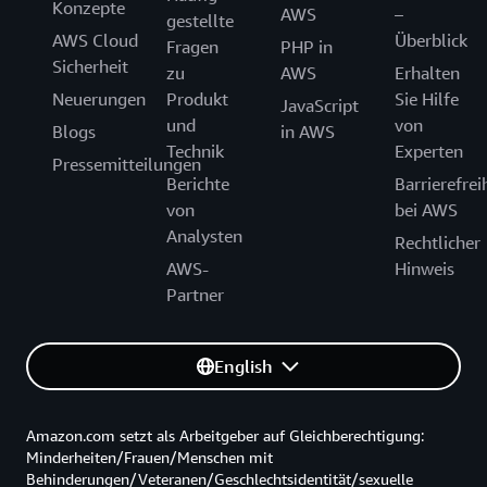
Konzepte
AWS
–
gestellte
AWS Cloud
Überblick
Fragen
PHP in
Sicherheit
zu
AWS
Erhalten
Neuerungen
Produkt
Sie Hilfe
JavaScript
und
von
Blogs
in AWS
Technik
Experten
Pressemitteilungen
Berichte
Barrierefrei
von
bei AWS
Analysten
Rechtlicher
AWS-
Hinweis
Partner
English
Amazon.com setzt als Arbeitgeber auf Gleichberechtigung:
Minderheiten/Frauen/Menschen mit
Behinderungen/Veteranen/Geschlechtsidentität/sexuelle