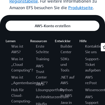
Regionstabelle
. Für weitere Informationen zu
Amazon EFS besuchen Sie die
Produktseite
.
AWS-Konto erstellen
Lernen
Ressourcen
Entwickler
Hilfe
Was ist
Erste
Builder
Kontaktiere
AWS?
Schritte
Center
Sie uns
Was ist
Training
SDKs
Support-
„Cloud
und
Ticket
AWS
Computing“?
Tools
aufgeben
Trust
Was ist
Center
.NET auf
AWS
„Agentenbasierte KI“?
AWS
re:Post
AWS-
Hub für
Lösungsportfolio
Python
Wissenscen
Cloud-
in AWS
Architekturzentrum
AWS
Computing-
Java in
Support
Häufig