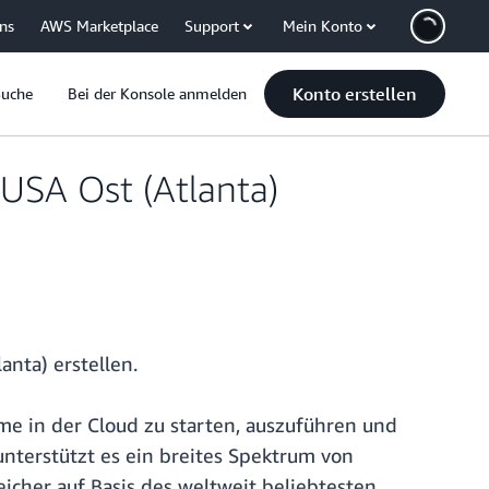
uns
AWS Marketplace
Support
Mein Konto
Konto erstellen
Suche
Bei der Konsole anmelden
 USA Ost (Atlanta)
nta) erstellen.
me in der Cloud zu starten, auszuführen und
 unterstützt es ein breites Spektrum von
cher auf Basis des weltweit beliebtesten,