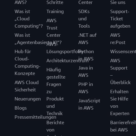
AWS?
Schritte
Center
Sie uns
Was ist
Training
SDKs
Support-
„Cloud
und
Ticket
AWS
Computing“?
Tools
aufgeben
Trust
Was ist
Center
.NET auf
AWS
„Agentenbasierte KI“?
AWS
re:Post
AWS-
Hub für
Lösungsportfolio
Python
Wissenscen
Cloud-
in AWS
Architekturzentrum
AWS
Computing-
Java in
Support
Häufig
Konzepte
AWS
–
gestellte
AWS Cloud
Überblick
Fragen
PHP in
Sicherheit
zu
AWS
Erhalten
Neuerungen
Produkt
Sie Hilfe
JavaScript
und
von
Blogs
in AWS
Technik
Experten
Pressemitteilungen
Berichte
Barrierefrei
von
bei AWS