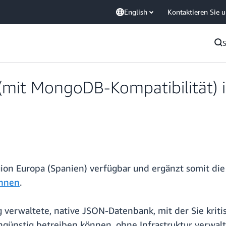
English
Kontaktieren Sie 
t MongoDB-Kompatibilität) ist
ion Europa (Spanien) verfügbar und ergänzt somit di
nnen
.
 verwaltete, native JSON-Datenbank, mit der Sie krit
günstig betreiben können, ohne Infrastruktur verwa