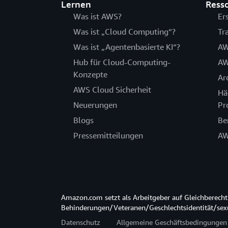
Lernen
Ress
Was ist AWS?
Er
Was ist „Cloud Computing“?
Tr
Was ist „Agentenbasierte KI“?
AW
Hub für Cloud-Computing-
AW
Konzepte
Ar
AWS Cloud Sicherheit
Hä
Neuerungen
Pr
Blogs
Be
Pressemitteilungen
AW
Amazon.com setzt als Arbeitgeber auf Gleichberec
Behinderungen/Veteranen/Geschlechtsidentität/sexue
Datenschutz
Allgemeine Geschäftsbedingungen