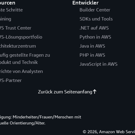
ourcen
Entwickler
ste Schritte
Builder Center
aining
SDKs und Tools
S Trust Center
.NET auf AWS
S-Lösungsportfolio
Python in AWS
chitekturzentrum
Java in AWS
ufig gestellte Fragen zu
PHP in AWS
odukt und Technik
JavaScript in AWS
richte von Analysten
S-Partner
Zurück zum Seitenanfang
htigung: Minderheiten/Frauen/Menschen mit
lle Orientierung/Alter.
© 2026, Amazon Web Service