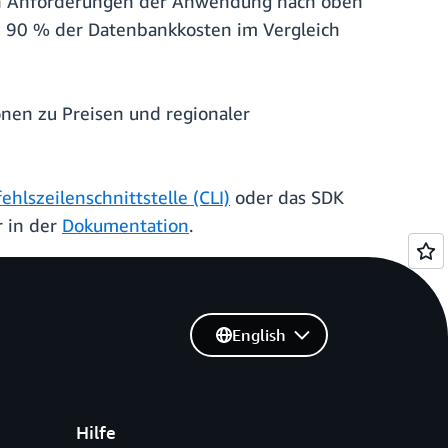
nden Anforderungen der Anwendung nach oben
zu 90 % der Datenbankkosten im Vergleich
onen zu Preisen und regionaler
hlszeilenschnittstelle (CLI)
oder das SDK
 in der
Dokumentation
.
English
Hilfe