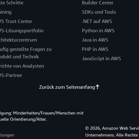
ste Schritte
Builder Center
aining
SDKs und Tools
S Trust Center
.NET auf AWS
S-Lösungsportfolio
Python in AWS
chitekturzentrum
Java in AWS
ufig gestellte Fragen zu
PHP in AWS
odukt und Technik
JavaScript in AWS
richte von Analysten
S-Partner
Zurück zum Seitenanfang
htigung: Minderheiten/Frauen/Menschen mit
lle Orientierung/Alter.
© 2026, Amazon Web Service
llungen
Unternehmens. Alle Rechte 