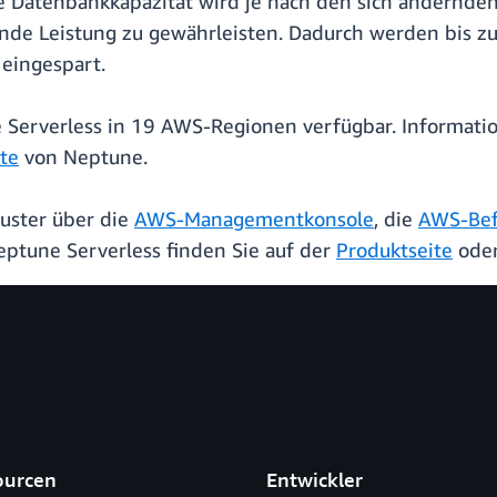
Die Datenbankkapazität wird je nach den sich änder
bende Leistung zu gewährleisten. Dadurch werden bis 
 eingespart.
e Serverless in 19 AWS-Regionen verfügbar. Informati
ite
von Neptune.
uster über die
AWS-Managementkonsole
, die
AWS-Befe
eptune Serverless finden Sie auf der
Produktseite
oder
ourcen
Entwickler