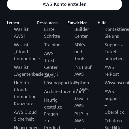
AWS-Konto erstellen
Lernen
Ressourcen
Entwickler
Hilfe
Was ist
Erste
Builder
Kontaktiere
AWS?
Schritte
Center
Sie uns
Was ist
Training
SDKs
Support-
„Cloud
und
Ticket
AWS
Computing“?
Tools
aufgeben
Trust
Was ist
Center
.NET auf
AWS
„Agentenbasierte KI“?
AWS
re:Post
AWS-
Hub für
Lösungsportfolio
Python
Wissenscen
Cloud-
in AWS
Architekturzentrum
AWS
Computing-
Java in
Support
Häufig
Konzepte
AWS
–
gestellte
AWS Cloud
Überblick
Fragen
PHP in
Sicherheit
zu
AWS
Erhalten
Neuerungen
Produkt
Sie Hilfe