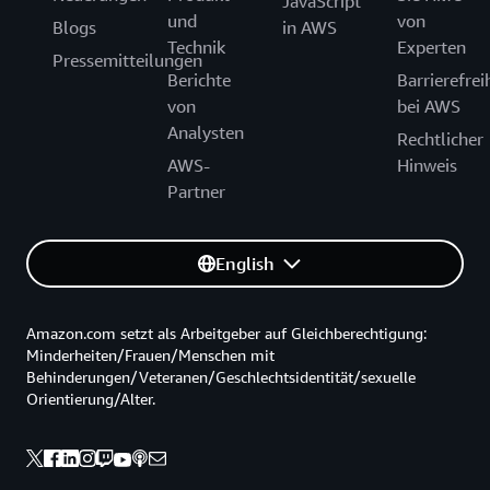
JavaScript
und
von
Blogs
in AWS
Technik
Experten
Pressemitteilungen
Berichte
Barrierefrei
von
bei AWS
Analysten
Rechtlicher
AWS-
Hinweis
Partner
English
Amazon.com setzt als Arbeitgeber auf Gleichberechtigung:
Minderheiten/Frauen/Menschen mit
Behinderungen/Veteranen/Geschlechtsidentität/sexuelle
Orientierung/Alter.