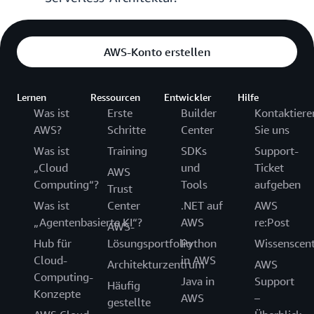
AWS-Konto erstellen
Lernen
Ressourcen
Entwickler
Hilfe
Was ist
Erste
Builder
Kontaktiere
AWS?
Schritte
Center
Sie uns
Was ist
Training
SDKs
Support-
„Cloud
und
Ticket
AWS
Computing“?
Tools
aufgeben
Trust
Was ist
Center
.NET auf
AWS
„Agentenbasierte KI“?
AWS
re:Post
AWS-
Hub für
Lösungsportfolio
Python
Wissenscen
Cloud-
in AWS
Architekturzentrum
AWS
Computing-
Java in
Support
Häufig
Konzepte
AWS
–
gestellte