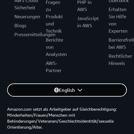
AWS Cloud
Überblick
Fragen
PHP in
Sicherheit
zu
AWS
Erhalten
Neuerungen
Produkt
Sie Hilfe
JavaScript
und
von
Blogs
in AWS
Technik
Experten
Pressemitteilungen
Berichte
Barrierefrei
von
bei AWS
Analysten
Rechtlicher
AWS-
Hinweis
Partner
English
Amazon.com setzt als Arbeitgeber auf Gleichberechtigung:
Minderheiten/Frauen/Menschen mit
Behinderungen/Veteranen/Geschlechtsidentität/sexuelle
Orientierung/Alter.