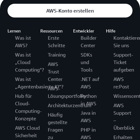
AWS-Konto erstellen
Lernen
Ressourcen
Entwickler
Hilfe
Was ist
Erste
Builder
Kontaktiere
AWS?
Schritte
Center
Sie uns
Was ist
Training
SDKs
Support-
„Cloud
und
Ticket
AWS
Computing“?
Tools
aufgeben
Trust
Was ist
Center
.NET auf
AWS
„Agentenbasierte KI“?
AWS
re:Post
AWS-
Hub für
Lösungsportfolio
Python
Wissenscen
Cloud-
in AWS
Architekturzentrum
AWS
Computing-
Java in
Support
Häufig
Konzepte
AWS
–
gestellte
AWS Cloud
Überblick
Fragen
PHP in
Sicherheit
zu
AWS
Erhalten