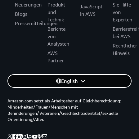
Neuerungen
Produkt
Sie Hilfe
JavaScript
und
von
Blogs
in AWS
Technik
Experten
Pressemitteilungen
Berichte
Barrierefrei
von
bei AWS
Analysten
Rechtlicher
AWS-
Hinweis
Partner
English
Amazon.com setzt als Arbeitgeber auf Gleichberechtigung:
Minderheiten/Frauen/Menschen mit
Behinderungen/Veteranen/Geschlechtsidentität/sexuelle
Orientierung/Alter.