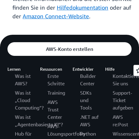
finden Sie in der
Hilfedokumentation
oder auf
der
Amazon Connect-Website
.
AWS-Konto erstellen
Lernen
Ressourcen
Entwickler
Hilfe
Was ist
Erste
Builder
Kontaktiere
AWS?
Schritte
Center
Sie uns
Was ist
Training
SDKs
Support-
„Cloud
und
Ticket
AWS
Computing“?
Tools
aufgeben
Trust
Was ist
Center
.NET auf
AWS
„Agentenbasierte KI“?
AWS
re:Post
AWS-
Hub für
Lösungsportfolio
Python
Wissenscen