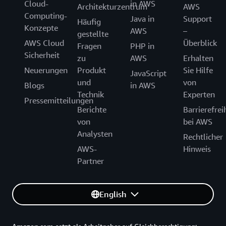
Cloud-
in AWS
Architekturzentrum
AWS
Computing-
Java in
Support
Häufig
Konzepte
AWS
–
gestellte
AWS Cloud
Überblick
Fragen
PHP in
Sicherheit
zu
AWS
Erhalten
Neuerungen
Produkt
Sie Hilfe
JavaScript
und
von
Blogs
in AWS
Technik
Experten
Pressemitteilungen
Berichte
Barrierefrei
von
bei AWS
Analysten
Rechtlicher
AWS-
Hinweis
Partner
English