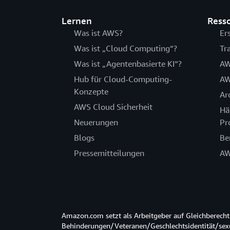
Lernen
Ress
Was ist AWS?
Er
Was ist „Cloud Computing“?
Tr
Was ist „Agentenbasierte KI“?
AW
Hub für Cloud-Computing-
AW
Konzepte
Ar
AWS Cloud Sicherheit
Hä
Neuerungen
Pr
Blogs
Be
Pressemitteilungen
AW
Amazon.com setzt als Arbeitgeber auf Gleichberec
Behinderungen/Veteranen/Geschlechtsidentität/sexue