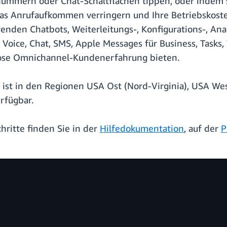
nummern oder Chat-Schaltflächen tippen, oder indem 
 das Anrufaufkommen verringern und Ihre Betriebskos
renden Chatbots, Weiterleitungs-, Konfigurations-, Ana
Voice, Chat, SMS, Apple Messages für Business, Tasks
ose Omnichannel-Kundenerfahrung bieten.
st in den Regionen USA Ost (Nord-Virginia), USA West
rfügbar.
hritte finden Sie in der
Hilfedokumentation
, auf der
P