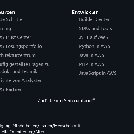
ourcen
Entwickler
ste Schritte
Builder Center
aining
SDKs und Tools
S Trust Center
.NET auf AWS
S-Lösungsportfolio
Python in AWS
chitekturzentrum
Java in AWS
ufig gestellte Fragen zu
PHP in AWS
odukt und Technik
JavaScript in AWS
richte von Analysten
S-Partner
Zurück zum Seitenanfang
htigung: Minderheiten/Frauen/Menschen mit
lle Orientierung/Alter.