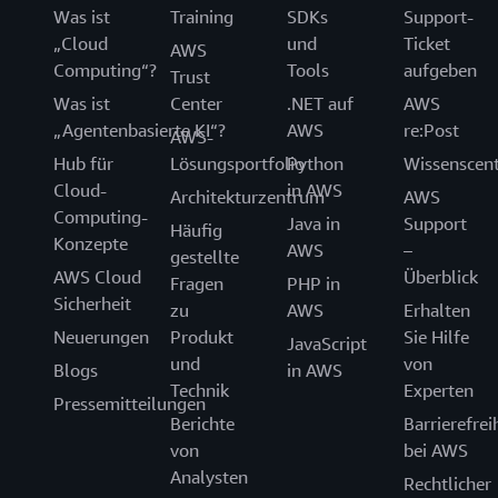
Was ist
Training
SDKs
Support-
„Cloud
und
Ticket
AWS
Computing“?
Tools
aufgeben
Trust
Was ist
Center
.NET auf
AWS
„Agentenbasierte KI“?
AWS
re:Post
AWS-
Hub für
Lösungsportfolio
Python
Wissenscen
Cloud-
in AWS
Architekturzentrum
AWS
Computing-
Java in
Support
Häufig
Konzepte
AWS
–
gestellte
AWS Cloud
Überblick
Fragen
PHP in
Sicherheit
zu
AWS
Erhalten
Neuerungen
Produkt
Sie Hilfe
JavaScript
und
von
Blogs
in AWS
Technik
Experten
Pressemitteilungen
Berichte
Barrierefrei
von
bei AWS
Analysten
Rechtlicher