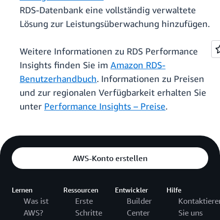
RDS-Datenbank eine vollständig verwaltete
Lösung zur Leistungsüberwachung hinzufügen.
Weitere Informationen zu RDS Performance
Insights finden Sie im
Amazon RDS-
Benutzerhandbuch
. Informationen zu Preisen
und zur regionalen Verfügbarkeit erhalten Sie
unter
Performance Insights – Preise
.
AWS-Konto erstellen
Lernen
Ressourcen
Entwickler
Hilfe
Was ist
Erste
Builder
Kontaktiere
AWS?
Schritte
Center
Sie uns