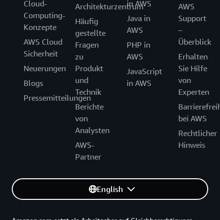
Cloud-
in AWS
Architekturzentrum
AWS
Computing-
Java in
Support
Häufig
Konzepte
AWS
–
gestellte
AWS Cloud
Überblick
Fragen
PHP in
Sicherheit
zu
AWS
Erhalten
Neuerungen
Produkt
Sie Hilfe
JavaScript
und
von
Blogs
in AWS
Technik
Experten
Pressemitteilungen
Berichte
Barrierefrei
von
bei AWS
Analysten
Rechtlicher
AWS-
Hinweis
Partner
English