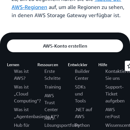
AWS-Regionen
auf, um alle Regionen zu sehen,
in denen AWS Storage Gateway verfügbar ist.
AWS-Konto erstellen
Lernen
Ressourcen
Entwickler
Hilfe
Was ist
Erste
Builder
Kontaktiere
AWS?
Schritte
Center
Sie uns
Was ist
Training
SDKs
Support-
„Cloud
und
Ticket
AWS
Computing“?
Tools
aufgeben
Trust
Was ist
Center
.NET auf
AWS
„Agentenbasierte KI“?
AWS
re:Post
AWS-
Hub für
Lösungsportfolio
Python
Wissenscen