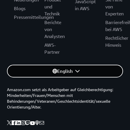
JavaScript
und
von
Blogs
in AWS
Technik
Experten
Pressemitteilungen
Berichte
Barrierefrei
von
bei AWS
Analysten
Rechtlicher
AWS-
Hinweis
Partner
English
Amazon.com setzt als Arbeitgeber auf Gleichberechtigung:
Minderheiten/Frauen/Menschen mit
Behinderungen/Veteranen/Geschlechtsidentität/sexuelle
Orientierung/Alter.