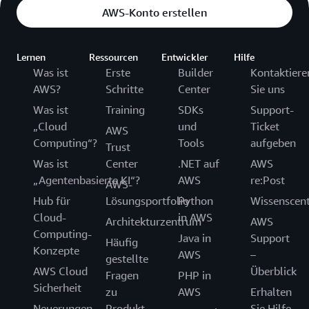
AWS-Konto erstellen
Lernen
Ressourcen
Entwickler
Hilfe
Was ist
Erste
Builder
Kontaktiere
AWS?
Schritte
Center
Sie uns
Was ist
Training
SDKs
Support-
„Cloud
und
Ticket
AWS
Computing“?
Tools
aufgeben
Trust
Was ist
Center
.NET auf
AWS
„Agentenbasierte KI“?
AWS
re:Post
AWS-
Hub für
Lösungsportfolio
Python
Wissenscen
Cloud-
in AWS
Architekturzentrum
AWS
Computing-
Java in
Support
Häufig
Konzepte
AWS
–
gestellte
AWS Cloud
Überblick
Fragen
PHP in
Sicherheit
zu
AWS
Erhalten
Neuerungen
Produkt
Sie Hilfe