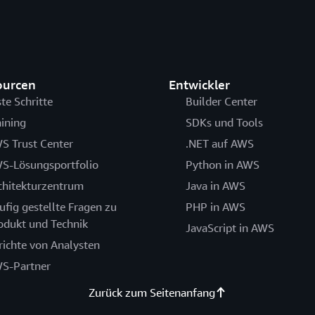
ourcen
Entwickler
ste Schritte
Builder Center
aining
SDKs und Tools
S Trust Center
.NET auf AWS
S-Lösungsportfolio
Python in AWS
chitekturzentrum
Java in AWS
ufig gestellte Fragen zu
PHP in AWS
odukt und Technik
JavaScript in AWS
richte von Analysten
S-Partner
Zurück zum Seitenanfang