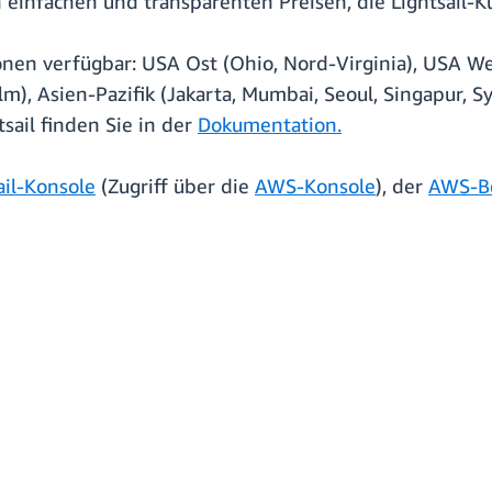
n einfachen und transparenten Preisen, die Lightsail-
onen verfügbar: USA Ost (Ohio, Nord-Virginia), USA We
olm), Asien-Pazifik (Jakarta, Mumbai, Seoul, Singapur, 
sail finden Sie in der
Dokumentation.
ail-Konsole
(Zugriff über die
AWS-Konsole
), der
AWS-Be