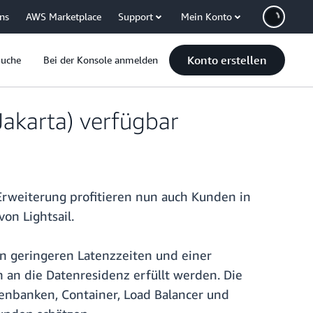
uns
AWS Marketplace
Support
Mein Konto
Konto erstellen
Suche
Bei der Konsole anmelden
(Jakarta) verfügbar
r Erweiterung profitieren nun auch Kunden in
on Lightsail.
n geringeren Latenzzeiten und einer
an die Datenresidenz erfüllt werden. Die
atenbanken, Container, Load Balancer und