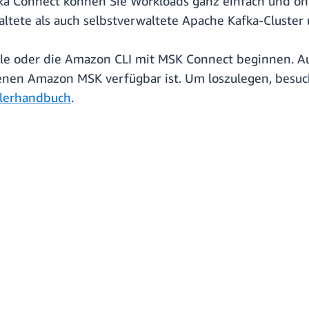
afka Connect können Sie Workloads ganz einfach und 
ete als auch selbstverwaltete Apache Kafka-Cluster 
e oder die Amazon CLI mit MSK Connect beginnen. A
denen Amazon MSK verfügbar ist. Um loszulegen, besu
lerhandbuch
.