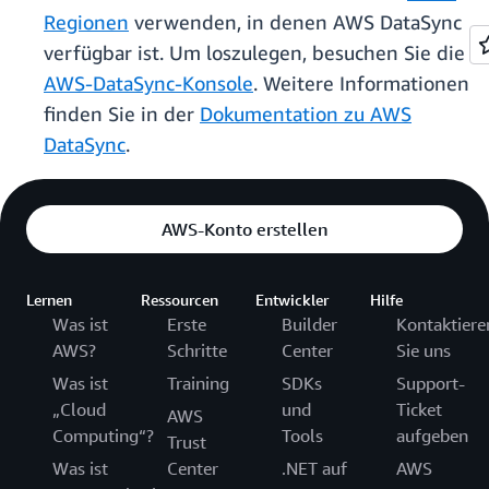
Regionen
verwenden, in denen AWS DataSync
verfügbar ist. Um loszulegen, besuchen Sie die
AWS-DataSync-Konsole
. Weitere Informationen
finden Sie in der
Dokumentation zu AWS
DataSync
.
AWS-Konto erstellen
Lernen
Ressourcen
Entwickler
Hilfe
Was ist
Erste
Builder
Kontaktiere
AWS?
Schritte
Center
Sie uns
Was ist
Training
SDKs
Support-
„Cloud
und
Ticket
AWS
Computing“?
Tools
aufgeben
Trust
Was ist
Center
.NET auf
AWS