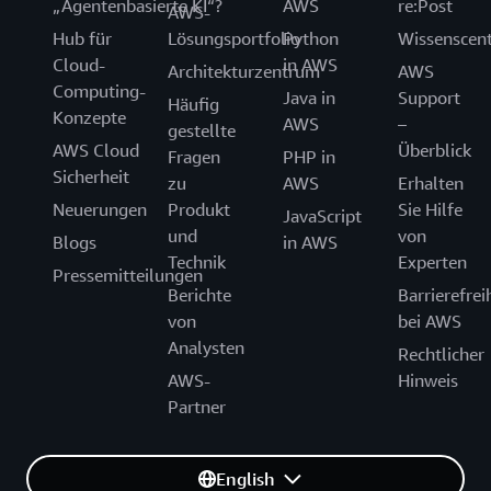
„Agentenbasierte KI“?
AWS
re:Post
AWS-
Hub für
Lösungsportfolio
Python
Wissenscen
Cloud-
in AWS
Architekturzentrum
AWS
Computing-
Java in
Support
Häufig
Konzepte
AWS
–
gestellte
AWS Cloud
Überblick
Fragen
PHP in
Sicherheit
zu
AWS
Erhalten
Neuerungen
Produkt
Sie Hilfe
JavaScript
und
von
Blogs
in AWS
Technik
Experten
Pressemitteilungen
Berichte
Barrierefrei
von
bei AWS
Analysten
Rechtlicher
AWS-
Hinweis
Partner
English