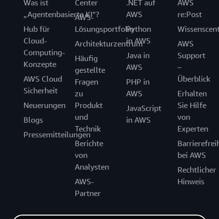
Was ist
Center
.NET auf
AWS
„Agentenbasierte KI“?
AWS
re:Post
AWS-
Hub für
Lösungsportfolio
Python
Wissenscen
Cloud-
in AWS
Architekturzentrum
AWS
Computing-
Java in
Support
Häufig
Konzepte
AWS
–
gestellte
AWS Cloud
Überblick
Fragen
PHP in
Sicherheit
zu
AWS
Erhalten
Neuerungen
Produkt
Sie Hilfe
JavaScript
und
von
Blogs
in AWS
Technik
Experten
Pressemitteilungen
Berichte
Barrierefrei
von
bei AWS
Analysten
Rechtlicher
AWS-
Hinweis
Partner