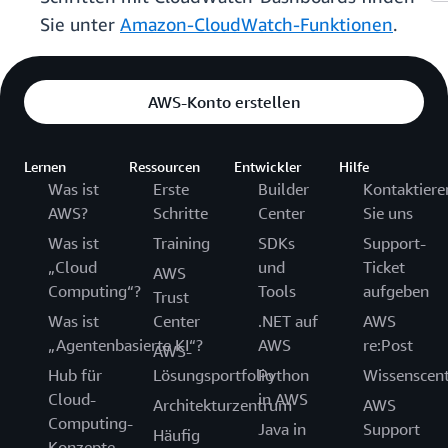
Sie unter
Amazon-CloudWatch-Funktionen
.
AWS-Konto erstellen
Lernen
Ressourcen
Entwickler
Hilfe
Was ist
Erste
Builder
Kontaktiere
AWS?
Schritte
Center
Sie uns
Was ist
Training
SDKs
Support-
„Cloud
und
Ticket
AWS
Computing“?
Tools
aufgeben
Trust
Was ist
Center
.NET auf
AWS
„Agentenbasierte KI“?
AWS
re:Post
AWS-
Hub für
Lösungsportfolio
Python
Wissenscen
Cloud-
in AWS
Architekturzentrum
AWS
Computing-
Java in
Support
Häufig
Konzepte