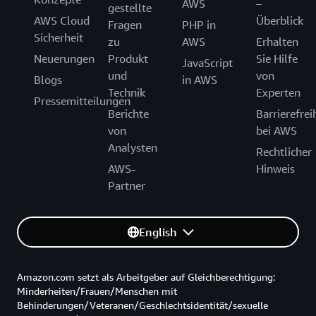
AWS
–
gestellte
AWS Cloud
Überblick
Fragen
PHP in
Sicherheit
zu
AWS
Erhalten
Neuerungen
Produkt
Sie Hilfe
JavaScript
und
von
Blogs
in AWS
Technik
Experten
Pressemitteilungen
Berichte
Barrierefrei
von
bei AWS
Analysten
Rechtlicher
AWS-
Hinweis
Partner
English
Amazon.com setzt als Arbeitgeber auf Gleichberechtigung:
Minderheiten/Frauen/Menschen mit
Behinderungen/Veteranen/Geschlechtsidentität/sexuelle