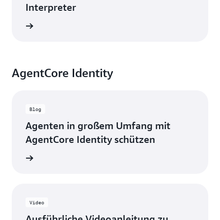
Interpreter
ansehen
AgentCore Identity
Blog
Agenten in großem Umfang mit
AgentCore Identity schützen
g lesen
Video
Ausführliche Videoanleitung zu