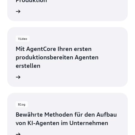
g lesen
Video
Mit AgentCore Ihren ersten
produktionsbereiten Agenten
erstellen
nsehen
Blog
Bewährte Methoden für den Aufbau
von KI-Agenten im Unternehmen
g lesen