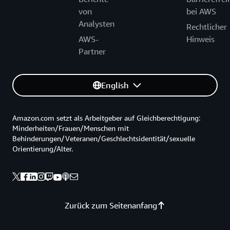
von
bei AWS
Analysten
Rechtlicher
AWS-
Hinweis
Partner
English
Amazon.com setzt als Arbeitgeber auf Gleichberechtigung:
Minderheiten/Frauen/Menschen mit
Behinderungen/Veteranen/Geschlechtsidentität/sexuelle
Orientierung/Alter.
Zurück zum Seitenanfang