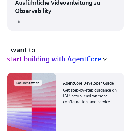
Ausführliche Videoanleitung zu
Observability
ansehen
I want to
start building with AgentCore
AgentCore Developer Guide
Documentation
Get step-by-step guidance on
IAM setup, environment
configuration, and service
implementation. Build
production-ready agents with
AgentCore.