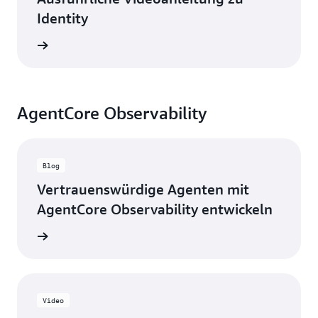
Identity
ansehen
AgentCore Observability
Blog
Vertrauenswürdige Agenten mit
AgentCore Observability entwickeln
g lesen
Video