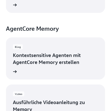
ansehen
AgentCore Memory
Blog
Kontextsensitive Agenten mit
AgentCore Memory erstellen
g lesen
Video
Ausführliche Videoanleitung zu
Memory