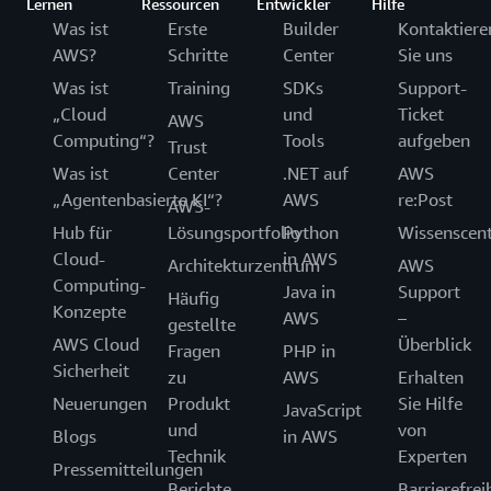
Lernen
Ressourcen
Entwickler
Hilfe
Was ist
Erste
Builder
Kontaktiere
AWS?
Schritte
Center
Sie uns
Was ist
Training
SDKs
Support-
„Cloud
und
Ticket
AWS
Computing“?
Tools
aufgeben
Trust
Was ist
Center
.NET auf
AWS
„Agentenbasierte KI“?
AWS
re:Post
AWS-
Hub für
Lösungsportfolio
Python
Wissenscen
Cloud-
in AWS
Architekturzentrum
AWS
Computing-
Java in
Support
Häufig
Konzepte
AWS
–
gestellte
AWS Cloud
Überblick
Fragen
PHP in
Sicherheit
zu
AWS
Erhalten
Neuerungen
Produkt
Sie Hilfe
JavaScript
und
von
Blogs
in AWS
Technik
Experten
Pressemitteilungen
Berichte
Barrierefrei