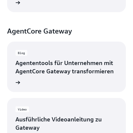
ansehen
AgentCore Gateway
Blog
Agententools für Unternehmen mit
AgentCore Gateway transformieren
g lesen
Video
Ausführliche Videoanleitung zu
Gateway