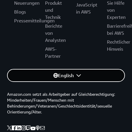
Neuerungen
Produkt
Sie Hilfe
JavaScript
und
von
Blogs
in AWS
Technik
Experten
Pressemitteilungen
Berichte
Barrierefrei
von
bei AWS
Analysten
Rechtlicher
AWS-
Hinweis
Partner
English
Amazon.com setzt als Arbeitgeber auf Gleichberechtigung:
Minderheiten/Frauen/Menschen mit
Behinderungen/Veteranen/Geschlechtsidentität/sexuelle
Orientierung/Alter.