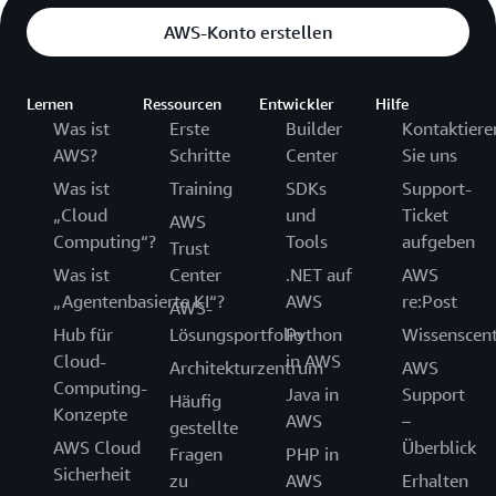
AWS-Konto erstellen
Lernen
Ressourcen
Entwickler
Hilfe
Was ist
Erste
Builder
Kontaktiere
AWS?
Schritte
Center
Sie uns
Was ist
Training
SDKs
Support-
„Cloud
und
Ticket
AWS
Computing“?
Tools
aufgeben
Trust
Was ist
Center
.NET auf
AWS
„Agentenbasierte KI“?
AWS
re:Post
AWS-
Hub für
Lösungsportfolio
Python
Wissenscen
Cloud-
in AWS
Architekturzentrum
AWS
Computing-
Java in
Support
Häufig
Konzepte
AWS
–
gestellte
AWS Cloud
Überblick
Fragen
PHP in
Sicherheit
zu
AWS
Erhalten