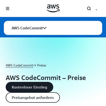
Überspringen zum Hauptinhalt
AWS CodeCommit ist für Neukunden nicht mehr verfügbar.
Bestehende Kunden von AWS CodeCommit können den Service
AWS CodeCommit
weiterhin wie gewohnt nutzen.
Weitere Informationen
AWS CodeCommit
Preise
AWS CodeCommit – Preise
Kostenloser Einstieg
Preisangebot anfordern