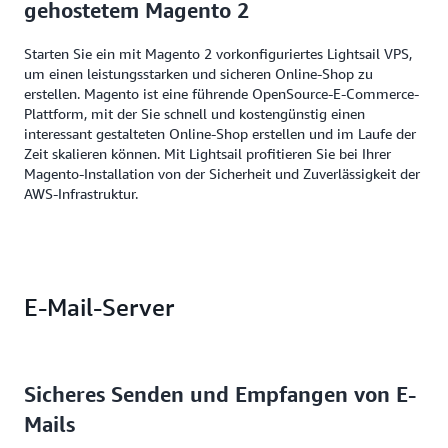
gehostetem Magento 2
Sicherheit optimiert.
Erfahren Sie wie
Starten Sie ein mit Magento 2 vorkonfiguriertes Lightsail VPS,
Erfahren Sie wie
um einen leistungsstarken und sicheren Online-Shop zu
erstellen. Magento ist eine führende OpenSource-E-Commerce-
Plattform, mit der Sie schnell und kostengünstig einen
interessant gestalteten Online-Shop erstellen und im Laufe der
Zeit skalieren können. Mit Lightsail profitieren Sie bei Ihrer
Magento-Installation von der Sicherheit und Zuverlässigkeit der
AWS-Infrastruktur.
E-Mail-Server
Sicheres Senden und Empfangen von E-
Mails