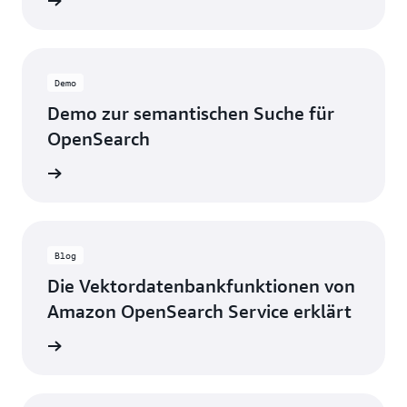
ationen
Demo
Demo zur semantischen Suche für
OpenSearch
tauchen
Blog
Die Vektordatenbankfunktionen von
Amazon OpenSearch Service erklärt
g lesen