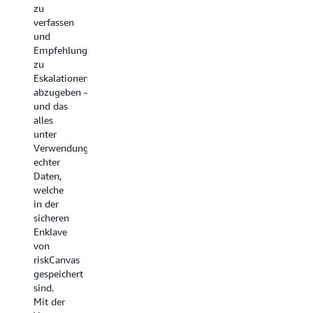
zu
Bob
OpenSearch
verfassen
Tucker,
Service.
und
Director
Wir
Empfehlungen
of
freuen
zu
Engineering
uns,
Eskalationen
bei
unsere
abzugeben –
Academia
OpenSearch-
und das
basierte
alles
Vektordatenban
unter
zu
Verwendung
erweitern,
echter
um in
Daten,
den
welche
kommenden
in der
Monaten
sicheren
neue
Enklave
und
von
bevorstehende
riskCanvas
Anwendungsfäll
gespeichert
anzugehen.“
sind.
Mit der
Achal