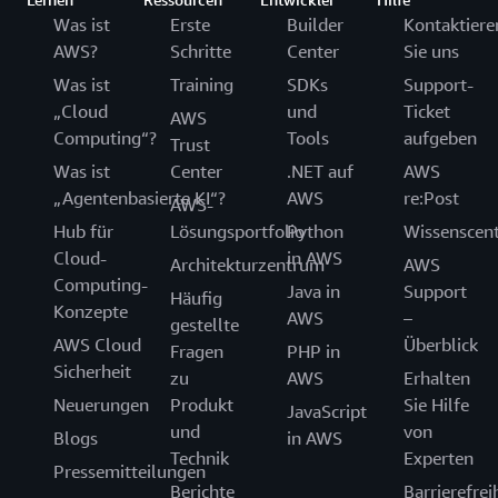
Was ist
Erste
Builder
Kontaktiere
AWS?
Schritte
Center
Sie uns
Was ist
Training
SDKs
Support-
„Cloud
und
Ticket
AWS
Computing“?
Tools
aufgeben
Trust
Was ist
Center
.NET auf
AWS
„Agentenbasierte KI“?
AWS
re:Post
AWS-
Hub für
Lösungsportfolio
Python
Wissenscen
Cloud-
in AWS
Architekturzentrum
AWS
Computing-
Java in
Support
Häufig
Konzepte
AWS
–
gestellte
AWS Cloud
Überblick
Fragen
PHP in
Sicherheit
zu
AWS
Erhalten
Neuerungen
Produkt
Sie Hilfe
JavaScript
und
von
Blogs
in AWS
Technik
Experten
Pressemitteilungen
Berichte
Barrierefrei