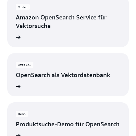
Video
Amazon OpenSearch Service für
Vektorsuche
ansehen
Artikel
OpenSearch als Vektordatenbank
ationen
Demo
Produktsuche-Demo für OpenSearch
tauchen