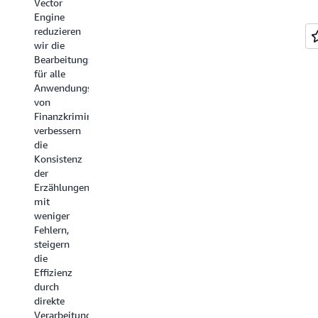
Vector
Kumar,
Engine
Director
reduzieren
of Data
wir die
Capabilities
Bearbeitungszeit
bei
für alle
Intuit
Anwendungsfälle
von
Finanzkriminalität,
verbessern
die
Konsistenz
der
Erzählungen
mit
weniger
Fehlern,
steigern
die
Effizienz
durch
direkte
Verarbeitung