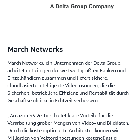
ge
Schritt
Se
beschleunigt,
en
vom
de
Prototyp
Le
bis
zu
zur
un
Produktion.
so
March Networks
so
Ko
March Networks, ein Unternehmen der Delta Group,
al
au
arbeitet mit einigen der weltweit größten Banken und
ei
Einzelhändlern zusammen und liefert sichere,
he
cloudbasierte intelligente Videolösungen, die die
Re
Sicherheit, betriebliche Effizienz und Rentabilität durch
be
Geschäftseinblicke in Echtzeit verbessern.
Ab
ge
„Amazon S3 Vectors bietet klare Vorteile für die
Verarbeitung großer Mengen von Video- und Bilddaten.
Durch die kostenoptimierte Architektur können wir
Milliarden von Vektoreinbettungen kostengünstig