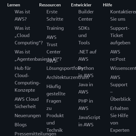
Lernen
Ressourcen
Entwickler
Hilfe
Was ist
Erste
Builder
Kontaktiere
AWS?
Schritte
Center
Sie uns
Was ist
Training
SDKs
Support-
„Cloud
und
Ticket
AWS
Computing“?
Tools
aufgeben
Trust
Was ist
Center
.NET auf
AWS
„Agentenbasierte KI“?
AWS
re:Post
AWS-
Hub für
Lösungsportfolio
Python
Wissenscen
Cloud-
in AWS
Architekturzentrum
AWS
Computing-
Java in
Support
Häufig
Konzepte
AWS
–
gestellte
AWS Cloud
Überblick
Fragen
PHP in
Sicherheit
zu
AWS
Erhalten
Neuerungen
Produkt
Sie Hilfe
JavaScript
und
von
Blogs
in AWS
Technik
Experten
Pressemitteilungen