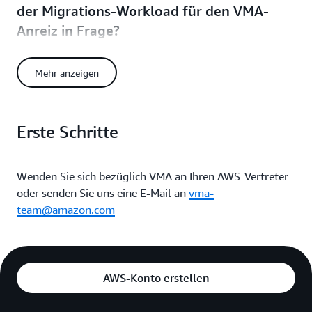
der Migrations-Workload für den VMA-
Anreiz in Frage?
Ja, obwohl wir die Verwendung des AWS Application Migration
Service (MGN) empfehlen, qualifizieren sich berechtigte
Mehr anzeigen
Workloads für die VMA-Vorteile, unabhängig vom verwendeten
Migrationstool. Wenden Sie sich an Ihren AWS-Vertreter, um die
Gelegenheit zu nominieren.
Erste Schritte
Wenden Sie sich bezüglich VMA an Ihren AWS-Vertreter
oder senden Sie uns eine E-Mail an
vma-
team@amazon.com
AWS-Konto erstellen