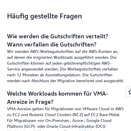
Calendar month requirement
AWS Promotional
Credit
Häufig gestellte Fragen
Über 80 VM pro Monat
400 USD pro VM
migrieren
40–79 VM pro Monat
200 USD pro VM
migrieren
Wie werden die Gutschriften verteilt?
Wann verfallen die Gutschriften?
Wir wenden AWS-Werbegutschriften auf die AWS-Konten an,
auf denen die migrierten Workloads ausgeführt werden. Die
Gutschriften können auf jeden gebührenpflichtigen AWS-
Service angewendet werden. Die Werbegutschriften verfallen
nach 12 Monaten ab Ausstellungsdatum. Die Gutschriften
werden nach Abschluss der Migration berechnet und ausgezahlt.
Welche Workloads kommen für VMA-
Anreize in Frage?
VMA-Anreize gelten für Migrationen von VMware Cloud in AWS
zu EC2 und Nutanix Cloud Clusters (NC2) auf EC2 Bare-Metal.
Für Migrationen von On-Premises-, Azure-, Google Cloud
Platform (GCP)- oder Oracle Cloud-Infrastruktur (OCI)-