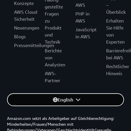
Konzepte
AWS
–
gestellte
AWS Cloud
Überblick
Fragen
PHP in
Sicherheit
zu
AWS
Erhalten
Neuerungen
Produkt
Sie Hilfe
JavaScript
und
von
Blogs
in AWS
Technik
Experten
Pressemitteilungen
Berichte
Barrierefrei
von
bei AWS
Analysten
Rechtlicher
AWS-
Hinweis
Partner
English
Amazon.com setzt als Arbeitgeber auf Gleichberechtigung:
Minderheiten/Frauen/Menschen mit
Behinderungen/Veteranen/Geschlechtsidentität/sexuelle