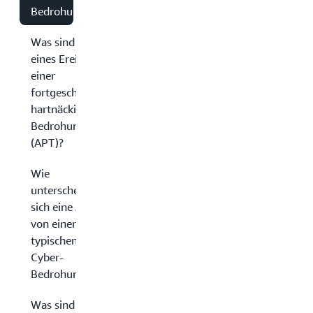
Bedrohungen?
Was sind die Ziele
eines Ereignisses
einer
fortgeschrittenen,
hartnäckigen
Bedrohung
(APT)?
Wie
unterscheidet
sich eine APT
von einer
typischen
Cyber-
Bedrohung?
Was sind die