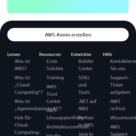
AWS-Konto erstellen
Lernen
Ressourcen
Entwickler
Hilfe
Was ist
Erste
Builder
Kontaktiere
AWS?
Schritte
Center
Sie uns
Was ist
Training
SDKs
Support-
„Cloud
und
Ticket
AWS
Computing“?
Tools
aufgeben
Trust
Was ist
Center
.NET auf
AWS
„Agentenbasierte KI“?
AWS
re:Post
AWS-
Hub für
Lösungsportfolio
Python
Wissenscen
Cloud-
in AWS
Architekturzentrum
AWS
Computing-
Java in
Support
Häufig