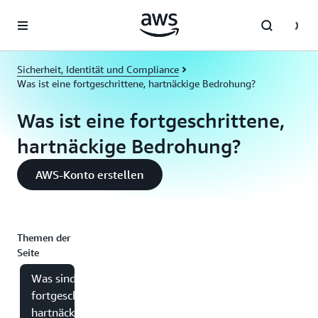
Überspringen zum Hauptinhalt
Sicherheit, Identität und Compliance
Was ist eine fortgeschrittene, hartnäckige Bedrohung?
Was ist eine fortgeschrittene,
hartnäckige Bedrohung?
AWS-Konto erstellen
Themen der
Seite
Was sind
fortgeschrittene,
hartnäckige