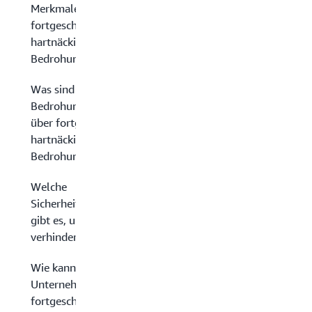
Merkmale einer
fortgeschrittenen,
hartnäckigen
Bedrohung?
Was sind
Bedrohungsinformationen
über fortgeschrittene,
hartnäckige
Bedrohungen?
Welche
Sicherheitsmaßnahmen
gibt es, um APTs zu
verhindern?
Wie kann AWS
Unternehmen vor
fortgeschrittenen,