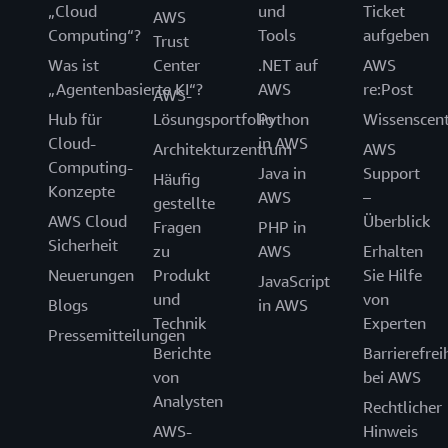
„Cloud
und
Ticket
AWS
Computing“?
Tools
aufgeben
Trust
Was ist
Center
.NET auf
AWS
„Agentenbasierte KI“?
AWS
re:Post
AWS-
Hub für
Lösungsportfolio
Python
Wissenscen
Cloud-
in AWS
Architekturzentrum
AWS
Computing-
Java in
Support
Häufig
Konzepte
AWS
–
gestellte
AWS Cloud
Überblick
Fragen
PHP in
Sicherheit
zu
AWS
Erhalten
Neuerungen
Produkt
Sie Hilfe
JavaScript
und
von
Blogs
in AWS
Technik
Experten
Pressemitteilungen
Berichte
Barrierefrei
von
bei AWS
Analysten
Rechtlicher
AWS-
Hinweis