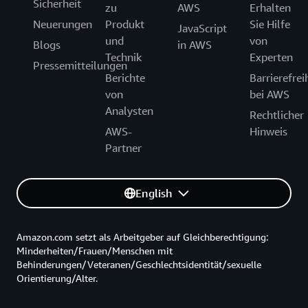
Sicherheit
zu
AWS
Erhalten
Neuerungen
Produkt
Sie Hilfe
JavaScript
und
von
Blogs
in AWS
Technik
Experten
Pressemitteilungen
Berichte
Barrierefrei
von
bei AWS
Analysten
Rechtlicher
AWS-
Hinweis
Partner
English
Amazon.com setzt als Arbeitgeber auf Gleichberechtigung:
Minderheiten/Frauen/Menschen mit
Behinderungen/Veteranen/Geschlechtsidentität/sexuelle
Orientierung/Alter.