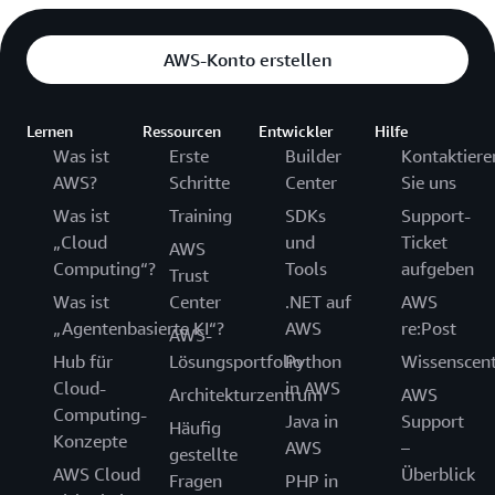
AWS-Konto erstellen
Lernen
Ressourcen
Entwickler
Hilfe
Was ist
Erste
Builder
Kontaktiere
AWS?
Schritte
Center
Sie uns
Was ist
Training
SDKs
Support-
„Cloud
und
Ticket
AWS
Computing“?
Tools
aufgeben
Trust
Was ist
Center
.NET auf
AWS
„Agentenbasierte KI“?
AWS
re:Post
AWS-
Hub für
Lösungsportfolio
Python
Wissenscen
Cloud-
in AWS
Architekturzentrum
AWS
Computing-
Java in
Support
Häufig
Konzepte
AWS
–
gestellte
AWS Cloud
Überblick
Fragen
PHP in