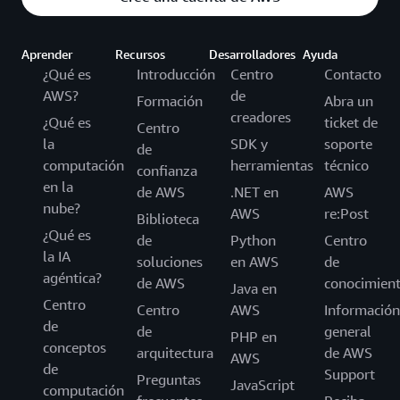
Aprender
Recursos
Desarrolladores
Ayuda
¿Qué es
Introducción
Centro
Contacto
AWS?
de
Formación
Abra un
creadores
¿Qué es
ticket de
Centro
la
SDK y
soporte
de
computación
herramientas
técnico
confianza
en la
de AWS
.NET en
AWS
nube?
AWS
re:Post
Biblioteca
¿Qué es
de
Python
Centro
la IA
soluciones
en AWS
de
agéntica?
de AWS
conocimien
Java en
Centro
Centro
AWS
Información
de
de
general
PHP en
conceptos
arquitectura
de AWS
AWS
de
Support
Preguntas
JavaScript
computación