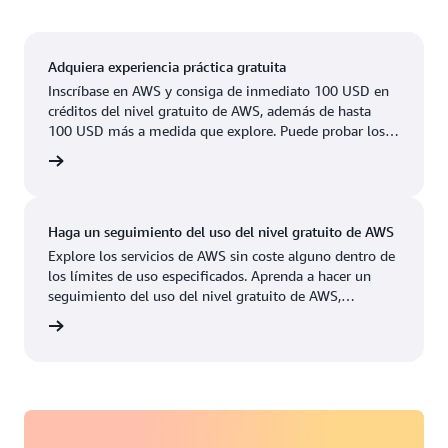
Oeste de EE. UU. (Norte de California)
Ashburn, Virginia
Nashville, Tennessee
Este de EE. UU. (Norte de Virginia)
Atlanta, Georgia
Nueva York, Nueva York
Adquiera experiencia práctica gratuita
EE.UU. Este (Ohio)
Inscríbase en AWS y consiga de inmediato 100 USD en
Boston, Massachusetts
Newark, Nueva Jersey
créditos del nivel gratuito de AWS, además de hasta
Oeste de EE. UU. (Oregón)
100 USD más a medida que explore. Puede probar los
Chicago, Illinois
Palo Alto, California
Disponible
Próximamente
servicios de AWS durante un máximo de 6 meses sin
ratuita
coste alguno. Solo pagará cuando tenga todo listo para
Columbus, Ohio
Phoenix, Arizona
crecer.
Dallas/Fort Worth,
Filadelfia, Pensilvania
Haga un seguimiento del uso del nivel gratuito de AWS
Texas
Portland, Oregón
Explore los servicios de AWS sin coste alguno dentro de
los límites de uso especificados. Aprenda a hacer un
Denver, Colorado
Querétaro, México
seguimiento del uso del nivel gratuito de AWS,
administrar los créditos y configurar alertas de costos en
Hayward, California
tutorial
Salt Lake City, Utah
este tutorial de 10 minutos.
Houston, Texas
San José, California
Jacksonville, Florida
Seattle, Washington
Kansas City, Misuri