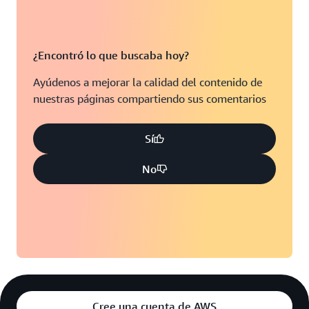
South Bend, Indiana
Los Ángeles, California
San Luis, Misuri
Miami, Florida
¿Encontró lo que buscaba hoy?
Bahía de Tampa, Florida
Minneapolis, Minnesota
Ayúdenos a mejorar la calidad del contenido de
Toronto, Ontario
nuestras páginas compartiendo sus comentarios
Montreal, Quebec
Washington D.C.
Sí
No
Cree una cuenta de AWS