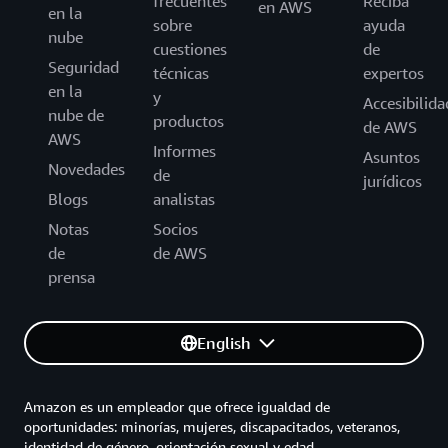
frecuentes
Reciba
en AWS
en la
sobre
ayuda
nube
cuestiones
de
Seguridad
técnicas
expertos
en la
y
Accesibilida
nube de
productos
de AWS
AWS
Informes
Asuntos
Novedades
de
jurídicos
Blogs
analistas
Notas
Socios
de
de AWS
prensa
English
Amazon es un empleador que ofrece igualdad de
oportunidades: minorías, mujeres, discapacitados, veteranos,
identidad de género, orientación sexual y edad.