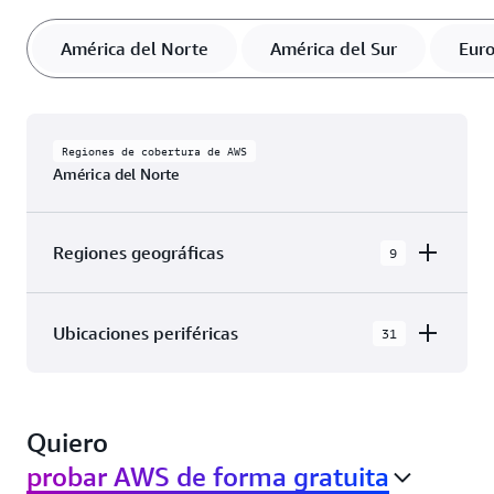
América del Norte
América del Sur
Eur
Regiones de cobertura de AWS
América del Norte
Regiones geográficas
9
AWS GovCloud (Este de EE. UU.)
Ubicaciones periféricas
31
AWS GovCloud (Oeste de EE. UU.)
La nube de AWS en América del Norte tiene 31
Canadá (centro)
Zonas de disponibilidad dentro de 9 Regiones
Oeste de Canadá (Calgary)
Quiero
geográficas, con 31 Ubicaciones de red de
periferia y 3 Ubicaciones de caché de periferia.
México (centro)
probar AWS de forma gratuita